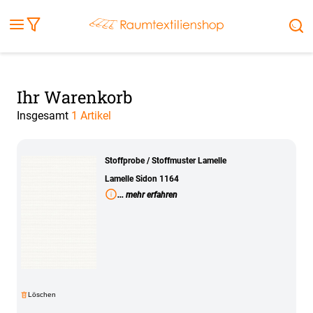
Fensterbilder
Kissen
Balkontuch
Rollladen
Tischdecke
Markisenstoff
Markise
Außenrollo
Stoffe
Sonnensegel
FENSTER & TÜREN
RÄUME
TERRASSE, GARTEN & CO.
Ihr Warenkorb
Insgesamt
1 Artikel
Stoffprobe / Stoffmuster Lamelle
Lamelle Sidon 1164
... mehr erfahren
Löschen