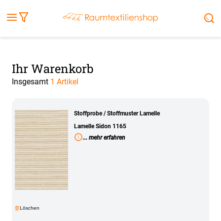
Fensterbilder
Kissen
Balkontuch
Rollladen
Tischdecke
Markisenstoff
Markise
Außenrollo
Stoffe
Sonnensegel
FENSTER & TÜREN
RÄUME
TERRASSE, GARTEN & CO.
Ihr Warenkorb
Insgesamt
1 Artikel
Stoffprobe / Stoffmuster Lamelle
Lamelle Sidon 1165
... mehr erfahren
Löschen