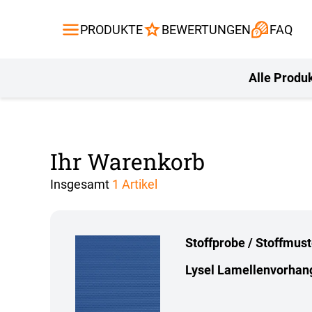
Gardinen
Flächenvor
PRODUKTE
BEWERTUNGEN
FAQ
Gardinenstange
Balkontuch
Fliegengitte
Kissen
Alle Produ
Ihr Warenkorb
Insgesamt
1 Artikel
Stoffprobe / Stoffmus
Lysel Lamellenvorhan