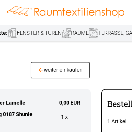
hang
Lamellenvorhang
Jalousie
r
Markisenstoff
Fensterbilder
Tischdecke
Markise
Rollladen
Stoffe
kte:
FENSTER & TÜREN
RÄUME
TERRASSE, GA
weiter einkaufen
Bestel
ter Lamelle
0,00 EUR
g 0187 Shunie
1 x
1 Artikel