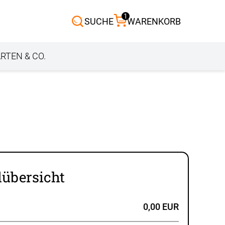
1
Scheibengardinen
SUCHE
WARENKORB
Sonnensegel
Außenrollo
RTEN & CO.
lübersicht
0,00 EUR