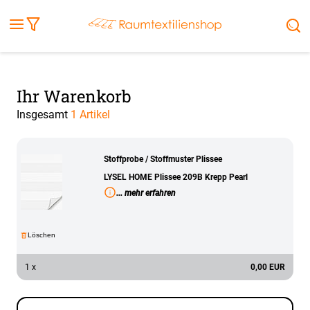
Fensterbilder
Kissen
Balkontuch
Rollladen
Tischdecke
Markisenstoff
Markise
Außenrollo
Stoffe
Sonnensegel
FENSTER & TÜREN
RÄUME
TERRASSE, GARTEN & CO.
Ihr Warenkorb
Insgesamt
1 Artikel
Stoffprobe / Stoffmuster Plissee
LYSEL HOME Plissee 209B Krepp Pearl
... mehr erfahren
Löschen
1 x
0,00 EUR