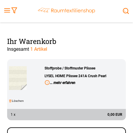
Fensterbilder
Kissen
Balkontuch
Rollladen
Tischdecke
Markisenstoff
Markise
Außenrollo
Stoffe
Sonnensegel
FENSTER & TÜREN
RÄUME
TERRASSE, GARTEN & CO.
Ihr Warenkorb
Insgesamt
1 Artikel
Stoffprobe / Stoffmuster Plissee
LYSEL HOME Plissee 241A Crush Pearl
... mehr erfahren
Löschen
1 x
0,00 EUR