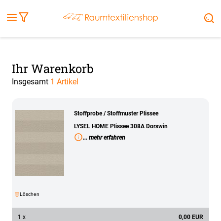
Fensterbilder
Kissen
Balkontuch
Rollladen
Tischdecke
Markisenstoff
Markise
Außenrollo
Stoffe
Sonnensegel
FENSTER & TÜREN
RÄUME
TERRASSE, GARTEN & CO.
Ihr Warenkorb
Insgesamt
1 Artikel
Stoffprobe / Stoffmuster Plissee
LYSEL HOME Plissee 308A Dorswin
... mehr erfahren
Löschen
1 x
0,00 EUR