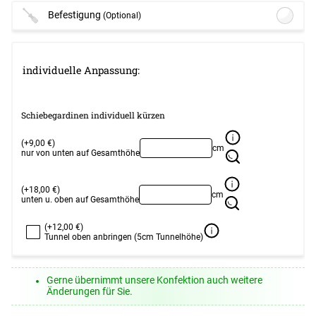
Befestigung
(Optional)
Lysel - Schiebegardine Klemmleisten
Set für oben und unten #1W
(ab
individuelle Anpassung:
+13,45 EUR)
Optionen verfügbar, bitte konfigurieren.
Schiebegardinen individuell kürzen
Weiter
(+9,00 €)
cm
nur von unten auf Gesamthöhe
(+18,00 €)
cm
unten u. oben auf Gesamthöhe
(+12,00 €)
Tunnel oben anbringen (5cm Tunnelhöhe)
Gerne übernimmt unsere Konfektion auch weitere
Änderungen für Sie.