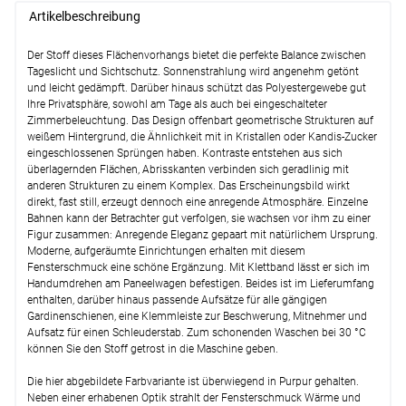
Artikelbeschreibung
Der Stoff dieses Flächenvorhangs bietet die perfekte Balance zwischen
Tageslicht und Sichtschutz. Sonnenstrahlung wird angenehm getönt
und leicht gedämpft. Darüber hinaus schützt das Polyestergewebe gut
Ihre Privatsphäre, sowohl am Tage als auch bei eingeschalteter
Zimmerbeleuchtung. Das Design offenbart geometrische Strukturen auf
weißem Hintergrund, die Ähnlichkeit mit in Kristallen oder Kandis-Zucker
eingeschlossenen Sprüngen haben. Kontraste entstehen aus sich
überlagernden Flächen, Abrisskanten verbinden sich geradlinig mit
anderen Strukturen zu einem Komplex. Das Erscheinungsbild wirkt
direkt, fast still, erzeugt dennoch eine anregende Atmosphäre. Einzelne
Bahnen kann der Betrachter gut verfolgen, sie wachsen vor ihm zu einer
Figur zusammen: Anregende Eleganz gepaart mit natürlichem Ursprung.
Moderne, aufgeräumte Einrichtungen erhalten mit diesem
Fensterschmuck eine schöne Ergänzung. Mit Klettband lässt er sich im
Handumdrehen am Paneelwagen befestigen. Beides ist im Lieferumfang
enthalten, darüber hinaus passende Aufsätze für alle gängigen
Gardinenschienen, eine Klemmleiste zur Beschwerung, Mitnehmer und
Aufsatz für einen Schleuderstab. Zum schonenden Waschen bei 30 °C
können Sie den Stoff getrost in die Maschine geben.
Die hier abgebildete Farbvariante ist überwiegend in Purpur gehalten.
Neben einer erhabenen Optik strahlt der Fensterschmuck Wärme und