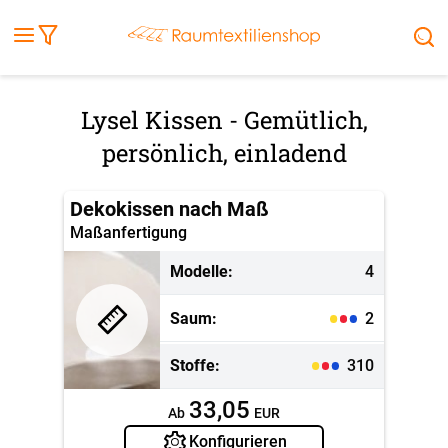
Fensterbilder
Kissen
Balkontuch
Rollladen
Tischdecke
Markisenstoff
Markise
Außenrollo
Stoffe
Sonnensegel
FENSTER & TÜREN
RÄUME
TERRASSE, GARTEN & CO.
Lysel Kissen - Gemütlich,
persönlich, einladend
Dekokissen nach Maß
Maßanfertigung
Modelle:
4
Saum:
2
Stoffe:
310
33,05
Ab
EUR
Konfigurieren