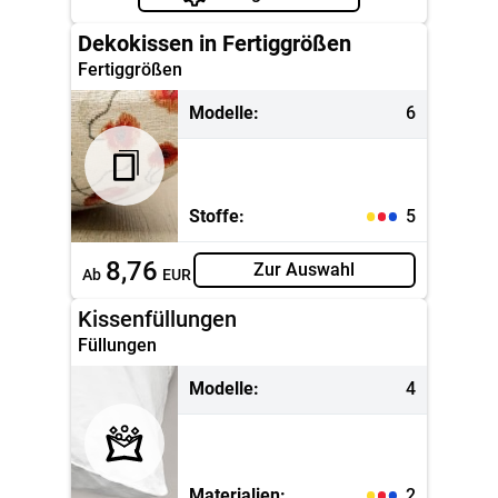
Dekokissen in Fertiggrößen
Fertiggrößen
Modelle:
6
Stoffe:
5
8,76
Zur Auswahl
Ab
EUR
Kissenfüllungen
Füllungen
Modelle:
4
Materialien:
2