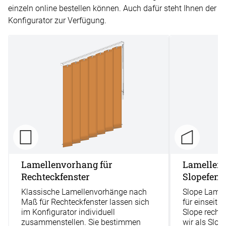
einzeln online bestellen können. Auch dafür steht Ihnen der
Konfigurator zur Verfügung.
Lamellenvorhang für
Lamellenv
Rechteckfenster
Slopefens
Klassische Lamellenvorhänge nach
Slope Lame
Maß für Rechteckfenster lassen sich
für einseiti
im Konfigurator individuell
Slope rechts 
zusammenstellen. Sie bestimmen
wir als Slo