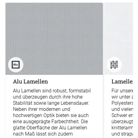
Alu Lamellen
Lamellenv
Alu Lamellen sind robust, formstabil
Für unsere 
und überzeugen durch ihre hohe
wir unter a
Stabilität sowie lange Lebensdauer.
Polyestersto
Neben ihrer modernen und
und vielen 
hochwertigen Optik bieten sie auch
Schwer entf
eine ausgeprägte Farbechtheit. Die
überzeugt z
glatte Oberfläche der Alu Lamellen
knitterarme,
nach Maß lässt sich zudem
und strapaz