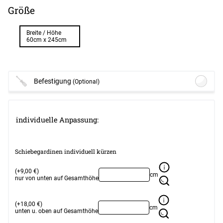
Größe
Breite / Höhe
60cm x 245cm
Befestigung
(Optional)
Lysel - Schiebegardine Klemmleisten
Set für oben und unten #1W
(ab
individuelle Anpassung:
+13,45 EUR)
Optionen verfügbar, bitte konfigurieren.
Schiebegardinen individuell kürzen
Weiter
(+9,00 €)
cm
nur von unten auf Gesamthöhe
(+18,00 €)
cm
unten u. oben auf Gesamthöhe