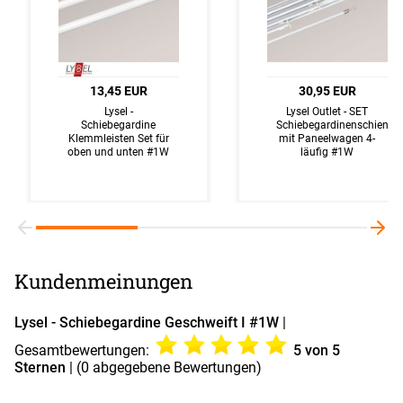
13,45 EUR
30,95 EUR
Lysel -
Lysel Outlet - SET
Schiebegardine
Schiebegardinenschiene
Klemmleisten Set für
mit Paneelwagen 4-
oben und unten #1W
läufig #1W
Kundenmeinungen
Lysel - Schiebegardine Geschweift I #1W
|
Gesamtbewertungen:
5
von 5
Sternen
| (
0
abgegebene Bewertungen)