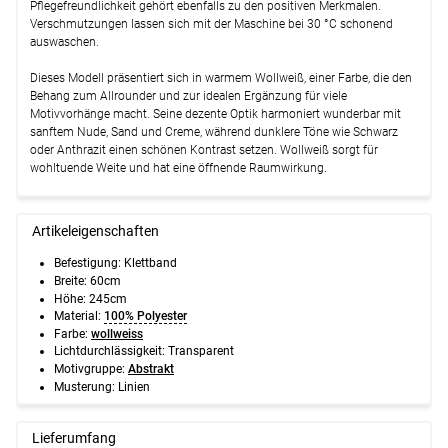
Pflegefreundlichkeit gehört ebenfalls zu den positiven Merkmalen.
Verschmutzungen lassen sich mit der Maschine bei 30 °C schonend
auswaschen.
Dieses Modell präsentiert sich in warmem Wollweiß, einer Farbe, die den
Behang zum Allrounder und zur idealen Ergänzung für viele
Motivvorhänge macht. Seine dezente Optik harmoniert wunderbar mit
sanftem Nude, Sand und Creme, während dunklere Töne wie Schwarz
oder Anthrazit einen schönen Kontrast setzen. Wollweiß sorgt für
wohltuende Weite und hat eine öffnende Raumwirkung.
Artikeleigenschaften
Befestigung:
Klettband
Breite:
60cm
Höhe:
245cm
Material:
100% Polyester
Farbe:
wollweiss
Lichtdurchlässigkeit:
Transparent
Motivgruppe:
Abstrakt
Musterung:
Linien
Lieferumfang