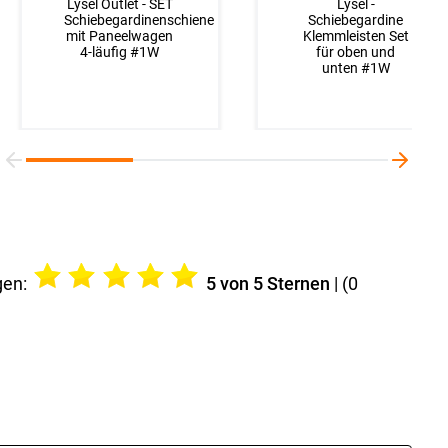
Lysel -
Lysel Outlet - SET
Lysel -
Lysel -
Schiebegardine
Schiebegardinenschiene
Schiebegardine
Schiebegardine
Mola #1W in
mit Paneelwagen
Gradient #1W
Klemmleisten Set
Steingrau
4-läufig #1W
für oben und
unten #1W
gen:
5
von 5 Sternen
| (
0