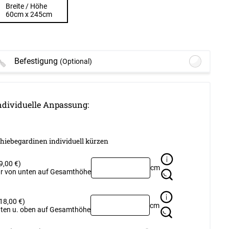
Breite / Höhe
60cm x 245cm
Befestigung
(Optional)
Lysel Outlet - SET
Schiebegardinenschiene mit
Paneelwagen 3-läufig #1W
(ab +20,45
ndividuelle Anpassung:
EUR)
tionen verfügbar, bitte konfigurieren.
hiebegardinen individuell kürzen
Lysel - Schiebegardine Klemmleisten Set
für oben und unten #1W
(ab +13,45 EUR)
9,00 €)
cm
tionen verfügbar, bitte konfigurieren.
r von unten auf Gesamthöhe
SET Vorhangschiene 115cm mit 3
Innenläufen für Deckenmontage in Weiß
#1W
(ab +25,95 EUR)
18,00 €)
cm
ten u. oben auf Gesamthöhe
tionen verfügbar, bitte konfigurieren.