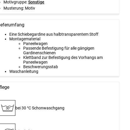
Motivgruppe:
Sonstige
Musterung:
Motiv
ieferumfang
Eine Schiebegardine aus halbtransparentem Stoff
Montagematerial
Paneelwagen
Passende Befestigung für alle gängigen
Gardinenschienen
Klettband zur Befestigung des Vorhangs am
Paneelwagen
Beschwerungsstab
Waschanleitung
flege
bei 30 °C Schon­waschgang
30°