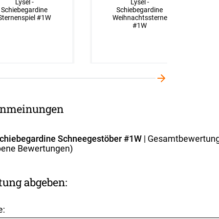
Lysel -
Lysel -
Schiebegardine
Schiebegardine
Sternenspiel #1W
Weihnachtssterne
#1W
nmeinungen
 Schiebegardine Schneegestöber #1W
| Gesamtbewertun
ene Bewertungen)
tung abgeben:
e: