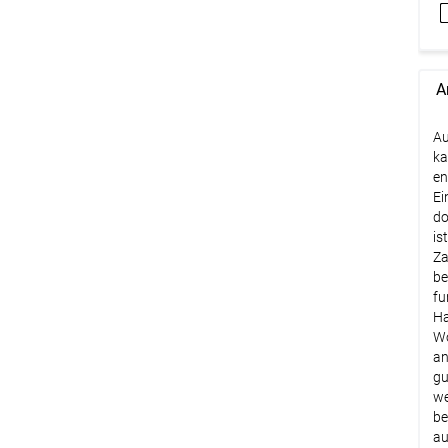
A
Au
ka
en
Ei
do
is
Za
be
fu
Ha
Wo
an
gu
we
be
au