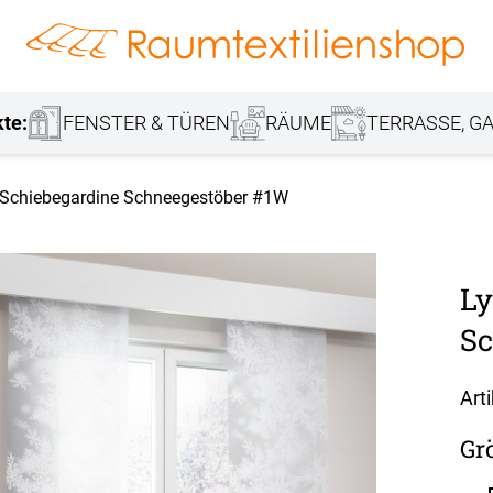
hang
Lamellenvorhang
Jalousie
r
Markisenstoff
Fensterbilder
Tischdecke
Markise
Rollladen
Stoffe
kte:
FENSTER & TÜREN
RÄUME
TERRASSE, GA
- Schiebegardine Schneegestöber #1W
Ly
Sc
Art
Gr