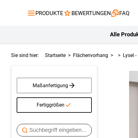
Gardinen
Flächenvor
PRODUKTE
BEWERTUNGEN
FAQ
Gardinenstange
Balkontuch
Fliegengitte
Kissen
Alle Produ
Sie sind hier:
Startseite
Flächenvorhang
Lysel 
Maßanfertigung
Fertiggrößen