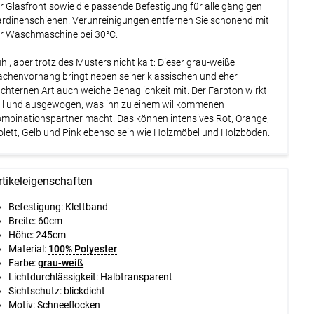
r Glasfront sowie die passende Befestigung für alle gängigen
rdinenschienen. Verunreinigungen entfernen Sie schonend mit
r Waschmaschine bei 30°C.
hl, aber trotz des Musters nicht kalt: Dieser grau-weiße
ächenvorhang bringt neben seiner klassischen und eher
chternen Art auch weiche Behaglichkeit mit. Der Farbton wirkt
ill und ausgewogen, was ihn zu einem willkommenen
mbinationspartner macht. Das können intensives Rot, Orange,
olett, Gelb und Pink ebenso sein wie Holzmöbel und Holzböden.
rtikeleigenschaften
Befestigung:
Klettband
Breite:
60cm
Höhe:
245cm
Material:
100% Polyester
Farbe:
grau-weiß
Lichtdurchlässigkeit:
Halbtransparent
Sichtschutz:
blickdicht
Motiv:
Schneeflocken