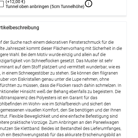
(+12,00 €)
Tunnel oben anbringen (5cm Tunnelhöhe)
Weiter
rtikelbeschreibung
f der Suche nach einem dekorativen Fensterschmuck für die
lte Jahreszeit kommt dieser Flächenvorhang mit Sicherheit in die
gere Wahl. Bei dem Motiv wurde einzig und allein auf die
nzigartigkeit von Schneeflocken gesetzt. Das Muster ist sehr
minant auf dem Stoff platziert und vermittelt wunderbar, wie es
t, in einem Schneegestöber zu stehen. Sie können den filigranen
uber von Eiskristallen genau unter die Lupe nehmen, ohne
fürchten zu müssen, dass die Flocken rasch dahin schmelzen. In
nktioneller Hinsicht weiß der Behang ebenfalls zu begeistern. Die
lbtransparenz des Polyesters ist ein Garant für das
hlbefinden im Wohn- wie im Schlafbereich und sichert den
gemessenen visuellen Komfort, den Sie benötigen und der Ihnen
ttut. Flexible Beweglichkeit und eine einfache Befestigung sind
itere praktische Vorzüge. Zum Anbringen an den Paneelwagen
nutzen Sie Klettband. Beides ist Bestandteil des Lieferumfanges,
ch ein Beschwerungsstab für das akkurate Erscheinungsbild an