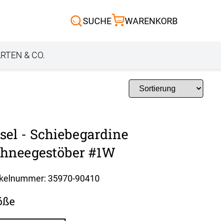
Scheibengardinen
SUCHE
WARENKORB
Sonnensegel
Außenrollo
RTEN & CO.
sel - Schiebegardine
hneegestöber #1W
ikelnummer: 35970-
90410
öße