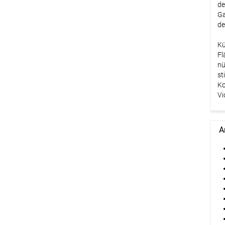
de
Ga
de
Kü
Fl
nü
st
Ko
Vi
A