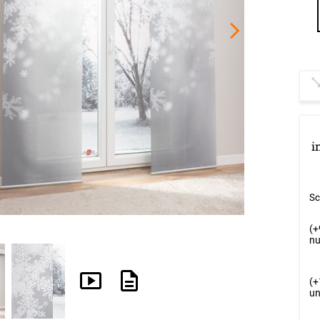
i
Op
Sc
(+
Op
nu
(+
un
Op