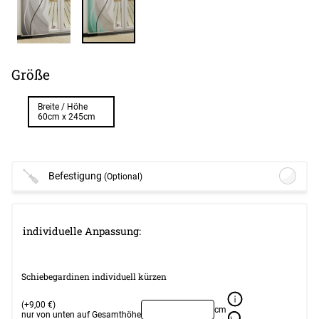
Größe
Breite / Höhe
60cm x 245cm
Befestigung
(Optional)
Lysel - Schiebegardine Klemmleisten
Set für oben und unten #1W
(ab
individuelle Anpassung:
+13,45 EUR)
Optionen verfügbar, bitte konfigurieren.
Schiebegardinen individuell kürzen
Weiter
(+9,00 €)
cm
nur von unten auf Gesamthöhe