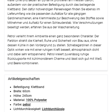
klarer Linie und Bedarf an Dynamik profitieren am meisten davon,
außerdem von der praktischen Befestigung durch das beiliegende
Klettband. Den dafür notwendigen Paneelwagen finden Sie ebenso im
Lieferumfang wie die passenden Aufsätze für alle gängigen
Gardinenschienen, eine Klemmleiste zur Beschwerung des Stoffes sowie
Mitnehmer und Aufsatz für einen Schleuderstab. Wie Verschmutzungen
beseitigt werden, erfahren Sie aus der Waschanleitung.
Petrol verleiht Ihrem Ambiente einen ganz besonderen Charakter. Der
Farbton strahlt die Klarheit, Ruhe und Sicherheit von Blau aus, ohne
dessen Kühle in den Vordergrund zu stellen. Schiebegardinen in dieser
Optik wirken wie mit einer ruhigen Kraft beseelt, atmosphärisch dicht
und dabei sehr entspannend. Petrol kreiert zuverlässig ruhige
Rückzugsorte mit kühlmondänem Charme und lässt sich gut mit Weiß
und Beere kombinieren.
Artikeleigenschaften
Befestigung:
Klettband
Breite:
60cm
Höhe:
245cm
Material:
100% Polyester
Farbe:
petrol
Lichtdurchlässigkeit:
Lichtdurchlässig