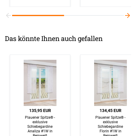
Das könnte Ihnen auch gefallen
135,95 EUR
134,45 EUR
Plauener Spitze® -
Plauener Spitze® -
exklusive
exklusive
Schiebegardine
Schiebegardine
Analiza #1W in
Florin #1W in
Reinweiß
Reinweiß