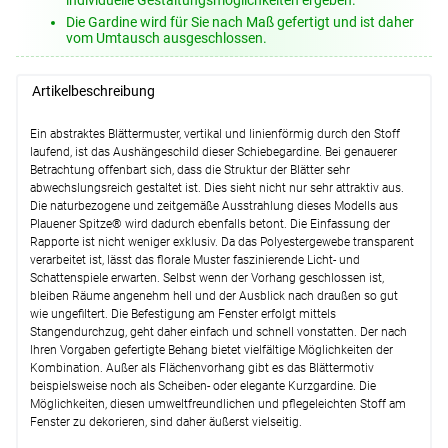
Die Gardine wird für Sie nach Maß gefertigt und ist daher
Optionen verfügbar, bitte konfigurieren.
vom Umtausch ausgeschlossen.
Weiter
Artikelbeschreibung
Ein abstraktes Blättermuster, vertikal und linienförmig durch den Stoff
laufend, ist das Aushängeschild dieser Schiebegardine. Bei genauerer
Betrachtung offenbart sich, dass die Struktur der Blätter sehr
abwechslungsreich gestaltet ist. Dies sieht nicht nur sehr attraktiv aus.
Die naturbezogene und zeitgemäße Ausstrahlung dieses Modells aus
Plauener Spitze® wird dadurch ebenfalls betont. Die Einfassung der
Rapporte ist nicht weniger exklusiv. Da das Polyestergewebe transparent
verarbeitet ist, lässt das florale Muster faszinierende Licht- und
Schattenspiele erwarten. Selbst wenn der Vorhang geschlossen ist,
bleiben Räume angenehm hell und der Ausblick nach draußen so gut
wie ungefiltert. Die Befestigung am Fenster erfolgt mittels
Stangendurchzug, geht daher einfach und schnell vonstatten. Der nach
Ihren Vorgaben gefertigte Behang bietet vielfältige Möglichkeiten der
Kombination. Außer als Flächenvorhang gibt es das Blättermotiv
beispielsweise noch als Scheiben- oder elegante Kurzgardine. Die
Möglichkeiten, diesen umweltfreundlichen und pflegeleichten Stoff am
Fenster zu dekorieren, sind daher äußerst vielseitig.