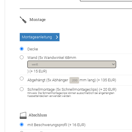
Montage
Montageanleitung
Decke
Wand (
5
x Wandwinkel 68mm
)
(+ 15 EUR)
Abgehängt (
5
x Abhänger
mm lang)
(+ 135 EUR)
Schnellmontage (
5
x Schnellmontageclips)
(+ 20 EUR)
Hinweis: Die Schnell­montage­clips können aus­schließ­lich bei an­ge­häng­ten
Kassetten­decken ver­wendet werden.
Abschluss
mit Beschwerungsprofil
(+ 16 EUR)