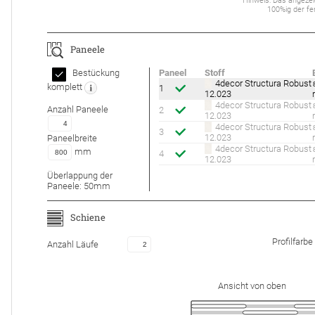
Hinweis: Das an­ge­zei
100%ig der fer
Paneele
Bestückung
Paneel
Stoff
4decor Structura Robust
komplett
1
12.023
4decor Structura Robust
Anzahl
Paneele
2
12.023
4decor Structura Robust
3
12.023
Paneelbreite
4decor Structura Robust
mm
4
12.023
Überlappung der
Paneele:
50
mm
Schiene
Profilfarbe
Anzahl Läufe
Ansicht von oben