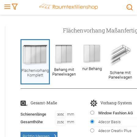
Markise
Außenrollo
Stoffe
Sonnensegel
FENSTER & TÜREN
RÄUME
TERRASSE, GARTEN & CO.
Flächenvorhang Maßanferti
nur Behang
Behang mit
Flächenvorhang
Schiene mit
Paneelwagen
Komplett
Paneelwagen
Gesamt-Maße
Vorhang-System
Window Fashion AG
Schienenlänge
mm
Gesamthöhe
mm
4decor Basis
4decor Creativ Plus
Richtig Messen