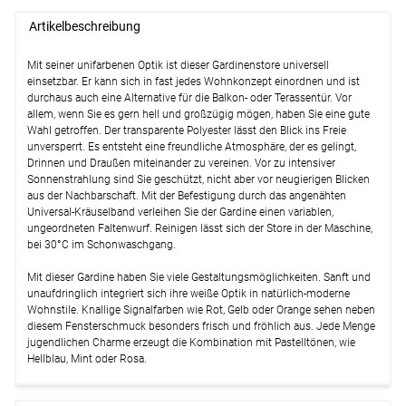
#1W
(ab +142,95 EUR)
Weiter
Artikelbeschreibung
Optionen verfügbar, bitte konfigurieren.
Lysel - 25er SET X-Gelenkgleiter #1W
Mit seiner unifarbenen Optik ist dieser Gardinenstore universell
(+6,95 EUR)
einsetzbar. Er kann sich in fast jedes Wohnkonzept einordnen und ist
Details
durchaus auch eine Alternative für die Balkon- oder Terassentür. Vor
allem, wenn Sie es gern hell und großzügig mögen, haben Sie eine gute
Lysel - SET Jaspis Zylinder Stange Ø
Wahl getroffen. Der transparente Polyester lässt den Blick ins Freie
16/19mm #1W
(ab +31,95 EUR)
unversperrt. Es entsteht eine freundliche Atmosphäre, der es gelingt,
Optionen verfügbar, bitte konfigurieren.
Drinnen und Draußen miteinander zu vereinen. Vor zu intensiver
Sonnenstrahlung sind Sie geschützt, nicht aber vor neugierigen Blicken
Lysel - SET Opal 160cm Träger offen
aus der Nachbarschaft. Mit der Befestigung durch das angenähten
Träger offen mit Endstücke Zylinder in
Universal-Kräuselband verleihen Sie der Gardine einen variablen,
Weiß #1W
(ab +63,45 EUR)
ungeordneten Faltenwurf. Reinigen lässt sich der Store in der Maschine,
bei 30°C im Schonwaschgang.
Optionen verfügbar, bitte konfigurieren.
Mit dieser Gardine haben Sie viele Gestaltungsmöglichkeiten. Sanft und
Weiter
unaufdringlich integriert sich ihre weiße Optik in natürlich-moderne
Wohnstile. Knallige Signalfarben wie Rot, Gelb oder Orange sehen neben
diesem Fensterschmuck besonders frisch und fröhlich aus. Jede Menge
jugendlichen Charme erzeugt die Kombination mit Pastelltönen, wie
Hellblau, Mint oder Rosa.