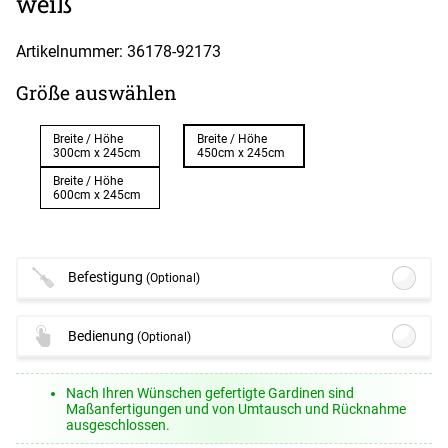
weiß
Artikelnummer: 36178-
92173
Größe auswählen
Breite / Höhe
Breite / Höhe
300cm x 245cm
450cm x 245cm
Breite / Höhe
600cm x 245cm
Befestigung
(Optional)
Lysel - 10er SET Gardinenringe mit
Bedienung
(Optional)
Gleiteinlage für Stangen Ø 16mm #1W
(+13,45 EUR)
Lysel - Schiebegardine Schleuderstab
Details
Nach Ihren Wünschen gefertigte Gardinen sind
#1W
(ab +7,95 EUR)
Maßanfertigungen und von Umtausch und Rücknahme
Lysel - SET Coral 160cm Multiträger 2-
ausgeschlossen.
Optionen verfügbar, bitte konfigurieren.
Lauf mit Endstücke Lines in Silber