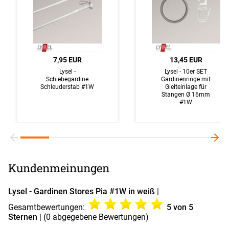
7,95 EUR
13,45 EUR
Lysel -
Lysel - 10er SET
Schiebegardine
Gardinenringe mit
Schleuderstab #1W
Gleiteinlage für
Stangen Ø 16mm
#1W
Kundenmeinungen
Lysel - Gardinen Stores Pia #1W in weiß
|
Gesamtbewertungen:
5
von 5
Sternen
| (
0
abgegebene Bewertungen)