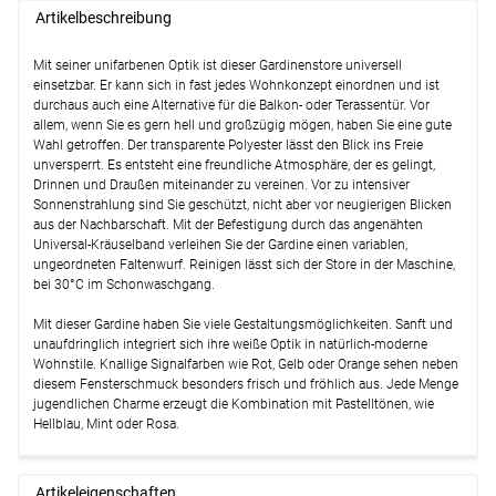
Weiter
Artikelbeschreibung
Details
Lysel - SET Jaspis Zylinder Stange Ø
Mit seiner unifarbenen Optik ist dieser Gardinenstore universell
16/19mm #1W
(ab +31,95 EUR)
einsetzbar. Er kann sich in fast jedes Wohnkonzept einordnen und ist
Optionen verfügbar, bitte konfigurieren.
durchaus auch eine Alternative für die Balkon- oder Terassentür. Vor
allem, wenn Sie es gern hell und großzügig mögen, haben Sie eine gute
Lysel - 25er SET X-Gelenkgleiter #1W
Wahl getroffen. Der transparente Polyester lässt den Blick ins Freie
(+6,95 EUR)
unversperrt. Es entsteht eine freundliche Atmosphäre, der es gelingt,
Details
Drinnen und Draußen miteinander zu vereinen. Vor zu intensiver
Sonnenstrahlung sind Sie geschützt, nicht aber vor neugierigen Blicken
Lysel - SET Opal 160cm Träger offen
aus der Nachbarschaft. Mit der Befestigung durch das angenähten
Träger offen mit Endstücke Zylinder in
Universal-Kräuselband verleihen Sie der Gardine einen variablen,
Weiß #1W
(ab +63,45 EUR)
ungeordneten Faltenwurf. Reinigen lässt sich der Store in der Maschine,
bei 30°C im Schonwaschgang.
Optionen verfügbar, bitte konfigurieren.
Mit dieser Gardine haben Sie viele Gestaltungsmöglichkeiten. Sanft und
Weiter
unaufdringlich integriert sich ihre weiße Optik in natürlich-moderne
Wohnstile. Knallige Signalfarben wie Rot, Gelb oder Orange sehen neben
diesem Fensterschmuck besonders frisch und fröhlich aus. Jede Menge
jugendlichen Charme erzeugt die Kombination mit Pastelltönen, wie
Hellblau, Mint oder Rosa.
Artikeleigenschaften