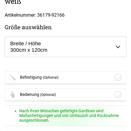
weiß
Artikelnummer: 36179-
92166
Größe auswählen
Breite / Höhe
300cm x 120cm
Befestigung
(Optional)
Lysel - SET Coral 160cm Multiträger 2-
Bedienung
(Optional)
Lauf mit Endstücke Lines in Silber
#1W
(ab +142,95 EUR)
Lysel - Schiebegardine Schleuderstab
Optionen verfügbar, bitte konfigurieren.
Nach Ihren Wünschen gefertigte Gardinen sind
#1W
(ab +7,95 EUR)
Maßanfertigungen und von Umtausch und Rücknahme
Lysel - 10er SET Gardinenringe mit
ausgeschlossen.
Optionen verfügbar, bitte konfigurieren.
Gleiteinlage für Stangen Ø 16mm #1W
(+13,45 EUR)