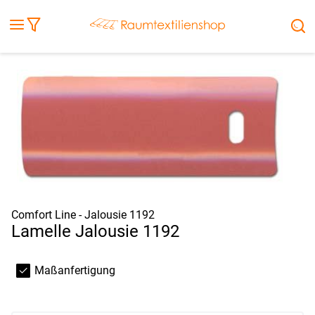
Fensterbilder
Kissen
Balkontuch
Rollladen
Tischdecke
Markisenstoff
Markise
Außenrollo
Stoffe
Sonnensegel
FENSTER & TÜREN
RÄUME
TERRASSE, GARTEN & CO.
Comfort Line - Jalousie 1192
Lamelle Jalousie 1192
Maßanfertigung