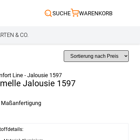
Scheibengardinen
SUCHE
WARENKORB
Sonnensegel
Außenrollo
RTEN & CO.
fort Line - Jalousie 1597
melle Jalousie 1597
Maßanfertigung
toffdetails: