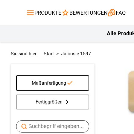
Gardinen
Flächenvor
PRODUKTE
BEWERTUNGEN
FAQ
Gardinenstange
Balkontuch
Fliegengitte
Kissen
Alle Produ
Sie sind hier:
Start
Jalousie 1597
Maßanfertigung
Fertiggrößen