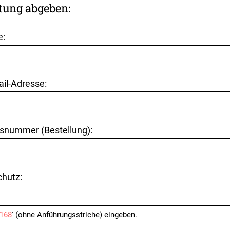
tung abgeben:
e:
ail-Adresse:
snummer (Bestellung):
hutz:
168
' (ohne Anführungsstriche) eingeben.