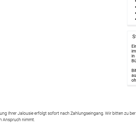
S
Ei
im
in
Bü
Bi
au
oh
gung Ihrer Jalousie erfolgt sofort nach Zahlungseingang. Wir bitten zu be
n Anspruch nimmt.