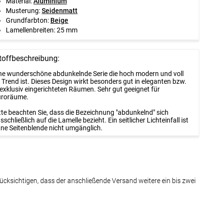
Material:
Aluminium
Musterung:
Seidenmatt
Grundfarbton:
Beige
Lamellenbreiten: 25 mm
toffbeschreibung:
ne wunderschöne abdunkelnde Serie die hoch modern und voll
 Trend ist. Dieses Design wirkt besonders gut in eleganten bzw.
 exklusiv eingerichteten Räumen. Sehr gut geeignet für
roräume.
tte beachten Sie, dass die Bezeichnung "abdunkelnd" sich
sschließlich auf die Lamelle bezieht. Ein seitlicher Lichteinfall ist
ne Seitenblende nicht umgänglich.
rücksichtigen, dass der anschließende Versand weitere ein bis zwei