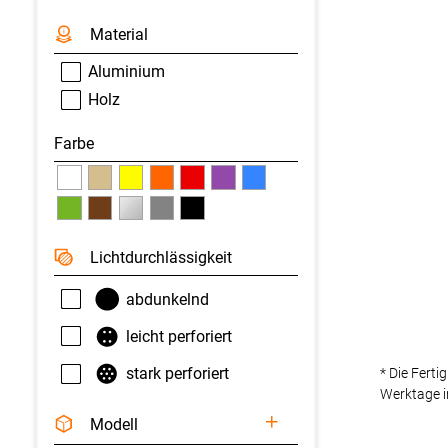
Material
Aluminium
Holz
Farbe
Licht­durchlässigkeit
abdunkelnd
leicht perforiert
stark perforiert
* Die Ferti
Werktage i
Modell