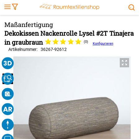
Markise
Außenrollo
Stoffe
Sonnensegel
FENSTER & TÜREN
RÄUME
TERRASSE, GARTEN & CO.
Dekokissen Nackenrolle Lysel #2T Tinajera
in graubraun
(0)
Konfigurieren
Artikelnummer:
36267
-
92612