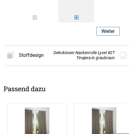
Weiter
Dekokissen Nackenrolle Lysel #2T
Weiter
Stoffdesign
Tinajera in graubraun
Neues
Stoffdesign
Passend dazu
Die Kissenhülle wird nach Kundenwunsch
individuell gefertigt und ist daher vom Umtausch
ausgeschlossen. Für eine schöne Optik
empfehlen wir die Füllung etwas größer als ihre
Kissenhülle zu wählen.