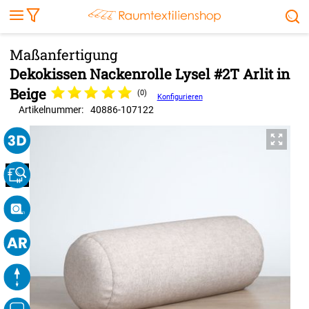
Markise
Außenrollo
Stoffe
Sonnensegel
FENSTER & TÜREN
RÄUME
TERRASSE, GARTEN & CO.
Dekokissen Nackenrolle Lysel #2T Arlit in
Beige
(0)
Konfigurieren
Artikelnummer:
40886
-
107122