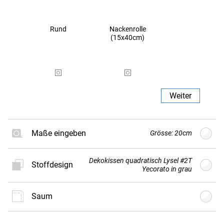
Rund
Nackenrolle
(15x40cm)
Weiter
Maße eingeben
Grösse: 20cm
Dekokissen quadratisch Lysel #2T
Stoffdesign
G
Größe
cm
(min. 20cm - max.
Yecorato in grau
80cm)
Saum
Neues
Stoffdesign