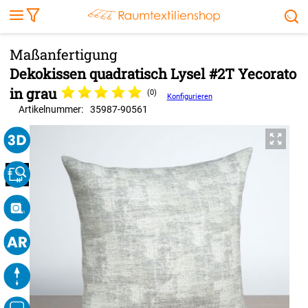
Markise
Außenrollo
Stoffe
Sonnensegel
FENSTER & TÜREN
RÄUME
TERRASSE, GARTEN & CO.
Dekokissen quadratisch Lysel #2T Yecorato
in grau
(0)
Konfigurieren
Artikelnummer:
35987
-
90561