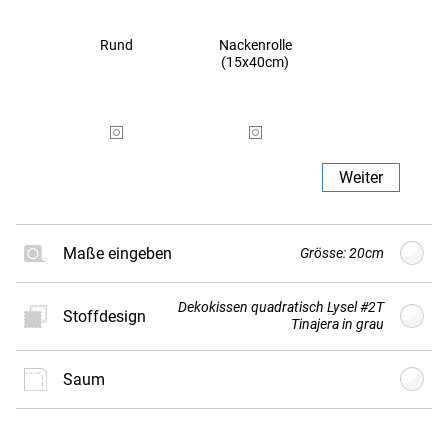
Rund
Nackenrolle
(15x40cm)
Weiter
Maße eingeben
Grösse: 20cm
Dekokissen quadratisch Lysel #2T
Stoffdesign
G
Größe
cm
(min. 20cm - max.
Tinajera in grau
80cm)
Saum
Neues
Stoffdesign
Weiter