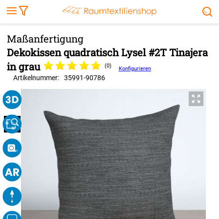
Markise
Außenrollo
Stoffe
Sonnensegel
FENSTER & TÜREN
RÄUME
TERRASSE, GARTEN & CO.
Dekokissen quadratisch Lysel #2T Tinajera
in grau
(0)
Konfigurieren
Artikelnummer:
35991
-
90786