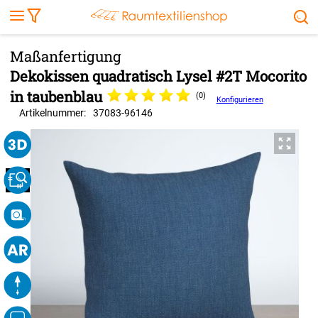
Markise
Außenrollo
Stoffe
Sonnensegel
FENSTER & TÜREN
RÄUME
TERRASSE, GARTEN & CO.
Dekokissen quadratisch Lysel #2T Mocorito
in taubenblau
(0)
Konfigurieren
Artikelnummer:
37083
-
96146