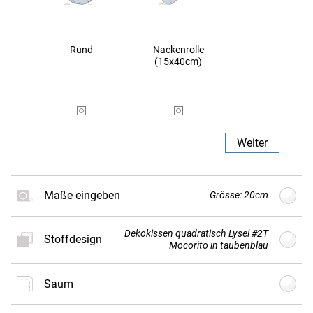
Rund
Nackenrolle
(15x40cm)
Weiter
Maße eingeben
Grösse: 20cm
Dekokissen quadratisch Lysel #2T
Stoffdesign
G
Größe
cm
(min. 20cm - max.
Mocorito in taubenblau
80cm)
Saum
Neues
Stoffdesign