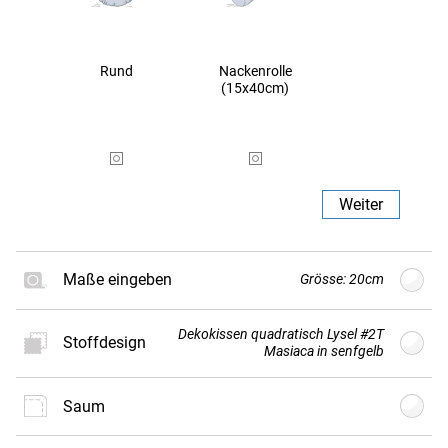
Rund
Nackenrolle
(15x40cm)
Weiter
Maße eingeben
Grösse: 20cm
Dekokissen quadratisch Lysel #2T
Stoffdesign
G
Größe
cm
(min. 20cm - max.
Masiaca in senfgelb
80cm)
Saum
Neues
Stoffdesign