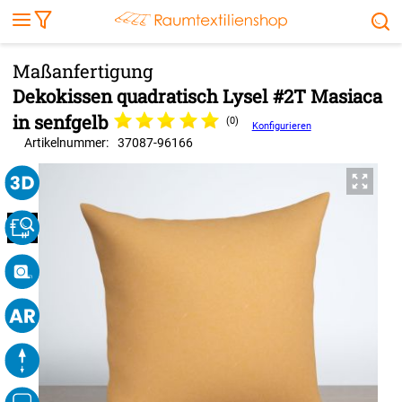
Markise
Außenrollo
Stoffe
Sonnensegel
FENSTER & TÜREN
RÄUME
TERRASSE, GARTEN & CO.
Dekokissen quadratisch Lysel #2T Masiaca
in senfgelb
(0)
Konfigurieren
Artikelnummer:
37087
-
96166