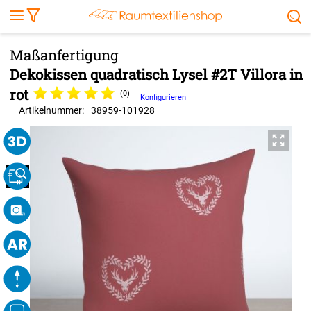
Markise
Außenrollo
Stoffe
Sonnensegel
FENSTER & TÜREN
RÄUME
TERRASSE, GARTEN & CO.
Dekokissen quadratisch Lysel #2T Villora in
rot
(0)
Konfigurieren
Artikelnummer:
38959
-
101928