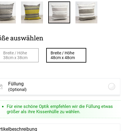
öße auswählen
Breite / Höhe
Breite / Höhe
38cm x 38cm
48cm x 48cm
Füllung
(Optional)
Lysel - Kissenfüllung Federn #1W
(ab
Für eine schöne Optik empfehlen wir die Füllung etwas
+13,45 EUR)
größer als ihre Kissenhülle zu wählen.
tionen verfügbar, bitte konfigurieren.
Lysel - Kissenfüllung Polyesterwatte #1W
rtikelbeschreibung
(ab +13,95 EUR)