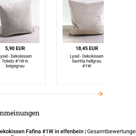
5,90 EUR
18,45 EUR
Lysel - Dekokissen
Lysel - Dekokissen
Toledo #1W in
Samtia hellgrau
beigegrau
#1W
nmeinungen
Dekokissen Fafina #1W in elfenbein
| Gesamtbewertunge