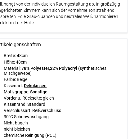
ll, hängt von der individuellen Raumgestaltung ab. In großzügig
ngerichteten Zimmern kann sich der vornehme Ton strahlend
sbreiten. Edle Grau-Nuancen und neutrales Weiß harmonieren
rfekt mit der Hülle.
rtikeleigenschaften
Breite:
48cm
Höhe:
48cm
Material:
78% Polyester,22% Polyacryl
(synthetisches
Mischgewebe)
Farbe: Beige
Kissenart:
Dekokissen
Motivgruppe:
Sonstige
Vorder u. Rückseite: gleich
Kissenrand: Standard
Verschlussart: Reißverschluss
30°C Schonwaschgang
Nicht bügeln
nicht bleichen
chemische Reinigung (PCE)