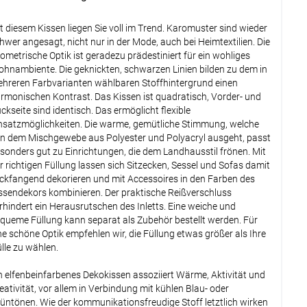
tionen verfügbar, bitte konfigurieren.
t diesem Kissen liegen Sie voll im Trend. Karomuster sind wieder
hwer angesagt, nicht nur in der Mode, auch bei Heimtextilien. Die
Weiter
ometrische Optik ist geradezu prädestiniert für ein wohliges
hnambiente. Die geknickten, schwarzen Linien bilden zu dem in
hreren Farbvarianten wählbaren Stoffhintergrund einen
rmonischen Kontrast. Das Kissen ist quadratisch, Vorder- und
ckseite sind identisch. Das ermöglicht flexible
nsatzmöglichkeiten. Die warme, gemütliche Stimmung, welche
n dem Mischgewebe aus Polyester und Polyacryl ausgeht, passt
sonders gut zu Einrichtungen, die dem Landhausstil frönen. Mit
r richtigen Füllung lassen sich Sitzecken, Sessel und Sofas damit
ickfangend dekorieren und mit Accessoires in den Farben des
ssendekors kombinieren. Der praktische Reißverschluss
rhindert ein Herausrutschen des Inletts. Eine weiche und
queme Füllung kann separat als Zubehör bestellt werden. Für
ne schöne Optik empfehlen wir, die Füllung etwas größer als Ihre
lle zu wählen.
n elfenbeinfarbenes Dekokissen assoziiert Wärme, Aktivität und
eativität, vor allem in Verbindung mit kühlen Blau- oder
üntönen. Wie der kommunikationsfreudige Stoff letztlich wirken