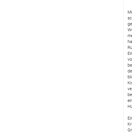
Op
Mi
sc
ge
Wo
me
ha
Rü
Ei
vo
be
de
bl
Ki
ve
be
ei
Hü
Ei
Kr
Gr