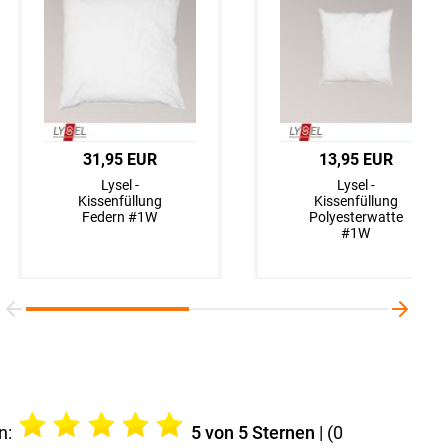
17,95 EUR
31,95 EUR
17,95 EUR
13,95 EUR
Lysel - Dekokissen
Lysel -
Lysel - Dekokissen
Lysel -
Obella #1W in
Kissenfüllung
Cabilao #1W in
Kissenfüllung
cremebeige
Federn #1W
naturbeige
Polyesterwatte
#1W
n:
5
von 5 Sternen
| (
0