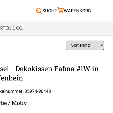
Scheibengardinen
SUCHE
WARENKORB
Sonnensegel
Außenrollo
RTEN & CO.
sel - Dekokissen Fafina #1W in
fenbein
ikelnummer: 35974-
90448
rbe / Motiv