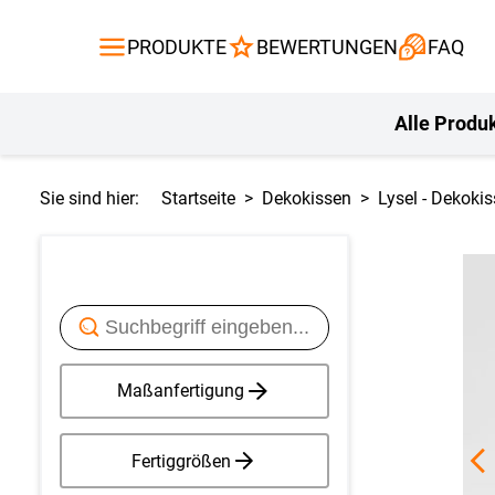
Gardinen
Flächenvor
PRODUKTE
BEWERTUNGEN
FAQ
Gardinenstange
Balkontuch
Fliegengitte
Kissen
Alle Produ
Sie sind hier:
Startseite
Dekokissen
Lysel - Dekoki
Maßanfertigung
Fertiggrößen