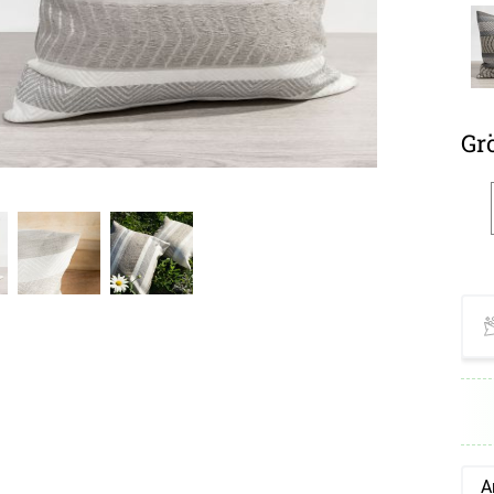
Gr
Op
A