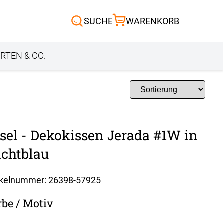
Scheibengardinen
SUCHE
WARENKORB
Sonnensegel
Außenrollo
RTEN & CO.
sel - Dekokissen Jerada #1W in
chtblau
ikelnummer: 26398-
57925
rbe / Motiv