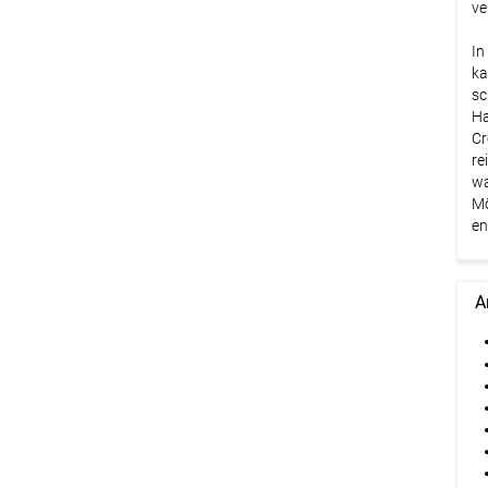
ve
In
ka
sc
Ha
Cr
re
wa
Mö
en
A