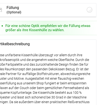
Füllung
(Optional)
Lysel - Kissenfüllung Polyesterwatte #1W
Für eine schöne Optik empfehlen wir die Füllung etwas
(ab +13,95 EUR)
größer als ihre Kissenhülle zu wählen.
tionen verfügbar, bitte konfigurieren.
Lysel - Kissenfüllung Federn #1W
(ab
rtikelbeschreibung
+13,45 EUR)
tionen verfügbar, bitte konfigurieren.
ese unifarbene Kissenhülle überzeugt vor allem durch ihre
krofaseroptik und die angenehm weiche Oberfläche. Durch die
Weiter
oße Farbpalette und das zurückhaltende Design finden Sie für
des Raumkonzept den passenden Dekokissen Bezug. Er ist der
eale Partner für auffällige Stoffstrukturen, abwechslungsreiche
ster und Motive. Ausgestattet mit einer flauschig-weichen
ssenfüllung aus unserem Shop fungiert er beim entspannten
laxen auf der Couch oder beim gemütlichen Fernsehabend als
queme Kopfunterlage. Die Kissenhülle besteht aus 100 %
lyester und lässt sich schonend bei 30 Grad in der Maschine
inigen. Da sie außerdem über einen praktischen Reißverschluss