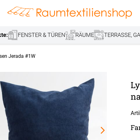
hang
Lamellenvorhang
Jalousie
r
Markisenstoff
Fensterbilder
Tischdecke
Markise
Rollladen
Stoffe
kte:
FENSTER & TÜREN
RÄUME
TERRASSE, GA
ssen Jerada #1W
Ly
na
Art
Fa