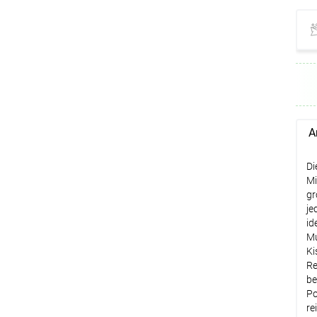
Op
A
Op
Di
Mi
gr
je
id
Mu
Ki
Re
be
Po
re