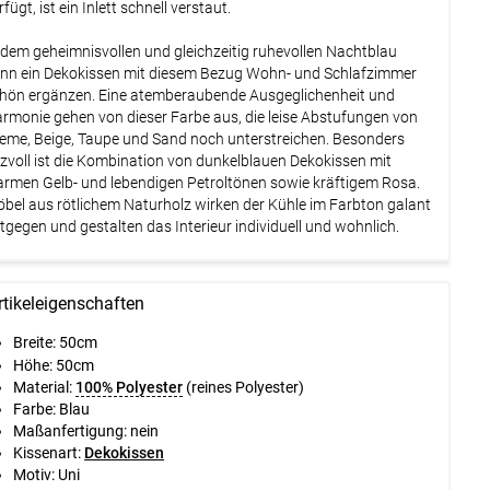
rfügt, ist ein Inlett schnell verstaut.
 dem geheimnisvollen und gleichzeitig ruhevollen Nachtblau
nn ein Dekokissen mit diesem Bezug Wohn- und Schlafzimmer
hön ergänzen. Eine atemberaubende Ausgeglichenheit und
rmonie gehen von dieser Farbe aus, die leise Abstufungen von
eme, Beige, Taupe und Sand noch unterstreichen. Besonders
izvoll ist die Kombination von dunkelblauen Dekokissen mit
rmen Gelb- und lebendigen Petroltönen sowie kräftigem Rosa.
bel aus rötlichem Naturholz wirken der Kühle im Farbton galant
tgegen und gestalten das Interieur individuell und wohnlich.
rtikeleigenschaften
Breite:
50cm
Höhe:
50cm
Material:
100% Polyester
(reines Polyester)
Farbe: Blau
Maßanfertigung: nein
Kissenart:
Dekokissen
Motiv: Uni