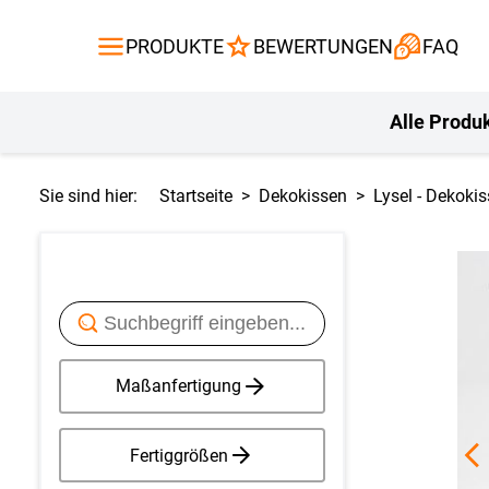
Gardinen
Flächenvor
PRODUKTE
BEWERTUNGEN
FAQ
Gardinenstange
Balkontuch
Fliegengitte
Kissen
Alle Produ
Sie sind hier:
Startseite
Dekokissen
Lysel - Dekoki
Maßanfertigung
Fertiggrößen