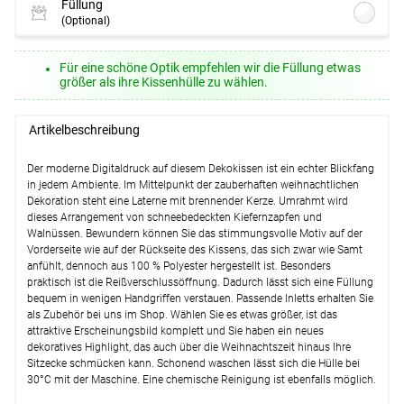
Füllung
(Optional)
Lysel - Kissenfüllung Federn #1W
(ab
Für eine schöne Optik empfehlen wir die Füllung etwas
+13,45 EUR)
größer als ihre Kissenhülle zu wählen.
Optionen verfügbar, bitte konfigurieren.
Lysel - Kissenfüllung Federn #1W
(ab
Artikelbeschreibung
+15,95 EUR)
Optionen verfügbar, bitte konfigurieren.
Der moderne Digitaldruck auf diesem Dekokissen ist ein echter Blickfang
in jedem Ambiente. Im Mittelpunkt der zauberhaften weihnachtlichen
Lysel - Kissenfüllung Polyesterwatte
Dekoration steht eine Laterne mit brennender Kerze. Umrahmt wird
#1W
(ab +13,95 EUR)
dieses Arrangement von schneebedeckten Kiefernzapfen und
Walnüssen. Bewundern können Sie das stimmungsvolle Motiv auf der
Optionen verfügbar, bitte konfigurieren.
Vorderseite wie auf der Rückseite des Kissens, das sich zwar wie Samt
Lysel - Kissenfüllung Federn #1W
(ab
anfühlt, dennoch aus 100 % Polyester hergestellt ist. Besonders
+21,45 EUR)
praktisch ist die Reißverschlussöffnung. Dadurch lässt sich eine Füllung
bequem in wenigen Handgriffen verstauen. Passende Inletts erhalten Sie
Optionen verfügbar, bitte konfigurieren.
als Zubehör bei uns im Shop. Wählen Sie es etwas größer, ist das
Lysel - Kissenfüllung Polyesterwatte
attraktive Erscheinungsbild komplett und Sie haben ein neues
#1W
(ab +16,95 EUR)
dekoratives Highlight, das auch über die Weihnachtszeit hinaus Ihre
Sitzecke schmücken kann. Schonend waschen lässt sich die Hülle bei
Optionen verfügbar, bitte konfigurieren.
30°C mit der Maschine. Eine chemische Reinigung ist ebenfalls möglich.
Weiter