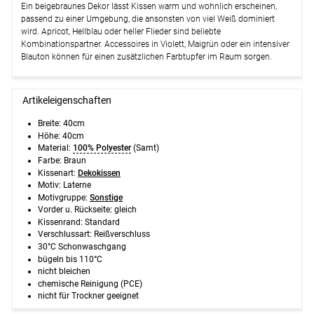
Ein beigebraunes Dekor lässt Kissen warm und wohnlich erscheinen,
passend zu einer Umgebung, die ansonsten von viel Weiß dominiert
wird. Apricot, Hellblau oder heller Flieder sind beliebte
Kombinationspartner. Accessoires in Violett, Maigrün oder ein intensiver
Blauton können für einen zusätzlichen Farbtupfer im Raum sorgen.
Artikeleigenschaften
Breite:
40cm
Höhe:
40cm
Material:
100% Polyester
(Samt)
Farbe: Braun
Kissenart:
Dekokissen
Motiv: Laterne
Motivgruppe:
Sonstige
Vorder u. Rückseite: gleich
Kissenrand: Standard
Verschlussart: Reißverschluss
30°C Schonwaschgang
bügeln bis 110°C
nicht bleichen
chemische Reinigung (PCE)
nicht für Trockner geeignet