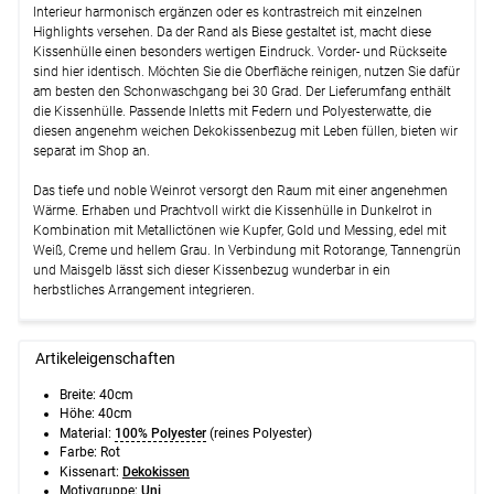
Interieur harmonisch ergänzen oder es kontrastreich mit einzelnen
Highlights versehen. Da der Rand als Biese gestaltet ist, macht diese
Weiter
Kissenhülle einen besonders wertigen Eindruck. Vorder- und Rückseite
sind hier identisch. Möchten Sie die Oberfläche reinigen, nutzen Sie dafür
am besten den Schonwaschgang bei 30 Grad. Der Lieferumfang enthält
die Kissenhülle. Passende Inletts mit Federn und Polyesterwatte, die
diesen angenehm weichen Dekokissenbezug mit Leben füllen, bieten wir
separat im Shop an.
Das tiefe und noble Weinrot versorgt den Raum mit einer angenehmen
Wärme. Erhaben und Prachtvoll wirkt die Kissenhülle in Dunkelrot in
Kombination mit Metallictönen wie Kupfer, Gold und Messing, edel mit
Weiß, Creme und hellem Grau. In Verbindung mit Rotorange, Tannengrün
und Maisgelb lässt sich dieser Kissenbezug wunderbar in ein
herbstliches Arrangement integrieren.
Artikeleigenschaften
Breite:
40cm
Höhe:
40cm
Material:
100% Polyester
(reines Polyester)
Farbe: Rot
Kissenart:
Dekokissen
Motivgruppe:
Uni