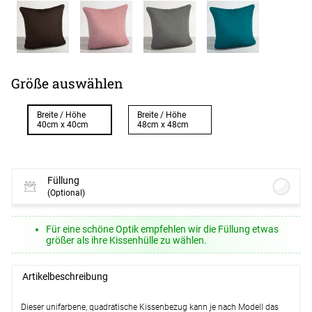
Größe auswählen
Breite / Höhe
Breite / Höhe
40cm x 40cm
48cm x 48cm
Füllung
(Optional)
Lysel - Kissenfüllung Federn #1W
(ab
Für eine schöne Optik empfehlen wir die Füllung etwas
+13,45 EUR)
größer als ihre Kissenhülle zu wählen.
Optionen verfügbar, bitte konfigurieren.
Lysel - Kissenfüllung Polyesterwatte
Artikelbeschreibung
#1W
(ab +13,95 EUR)
Optionen verfügbar, bitte konfigurieren.
Dieser unifarbene, quadratische Kissenbezug kann je nach Modell das