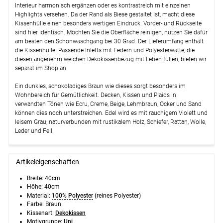
Interieur harmonisch ergänzen oder es kontrastreich mit einzelnen
Highlights versehen. Da der Rand als Biese gestaltet ist, macht diese
Weiter
Kissenhülle einen besonders wertigen Eindruck. Vorder- und Rückseite
sind hier identisch. Möchten Sie die Oberfläche reinigen, nutzen Sie dafür
am besten den Schonwaschgang bei 30 Grad. Der Lieferumfang enthält
die Kissenhülle. Passende Inletts mit Federn und Polyesterwatte, die
diesen angenehm weichen Dekokissenbezug mit Leben füllen, bieten wir
separat im Shop an.
Ein dunkles, schokoladiges Braun wie dieses sorgt besonders im
Wohnbereich für Gemütlichkeit. Decken, Kissen und Plaids in
verwandten Tönen wie Ecru, Creme, Beige, Lehmbraun, Ocker und Sand
können dies noch unterstreichen. Edel wird es mit rauchigem Violett und
leisem Grau; naturverbunden mit rustikalem Holz, Schiefer, Rattan, Wolle,
Leder und Fell.
Artikeleigenschaften
Breite:
40cm
Höhe:
40cm
Material:
100% Polyester
(reines Polyester)
Farbe: Braun
Kissenart:
Dekokissen
Motivgruppe:
Uni