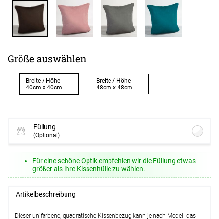
Größe auswählen
Breite / Höhe
Breite / Höhe
40cm x 40cm
48cm x 48cm
Füllung
(Optional)
Lysel - Kissenfüllung Federn #1W
(ab
Für eine schöne Optik empfehlen wir die Füllung etwas
+13,45 EUR)
größer als ihre Kissenhülle zu wählen.
Optionen verfügbar, bitte konfigurieren.
Lysel - Kissenfüllung Polyesterwatte
Artikelbeschreibung
#1W
(ab +13,95 EUR)
Optionen verfügbar, bitte konfigurieren.
Dieser unifarbene, quadratische Kissenbezug kann je nach Modell das