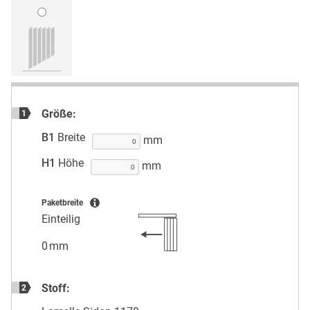
Größe:
1
B1
Breite
mm
H1
Höhe
mm
Paketbreite
Einteilig
0 mm
Stoff:
2