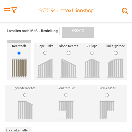
Fensterbilder
Kissen
Balkontuch
Rollladen
Tischdecke
Markisenstoff
Markise
Außenrollo
Stoffe
Sonnensegel
FENSTER & TÜREN
RÄUME
TERRASSE, GARTEN & CO.
ERSATZ
Lamellen nach Maß - Bestellung
Rechteck
Slope Links
Slope Rechts
2-Slope
links/gerade
gerade/rechts
Fenster/Tür
Tür/Fenster
Ersatz-Lamellen