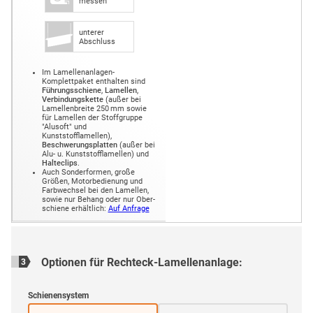
messen
unterer
Abschluss
Im Lamellenanlagen-
Komplettpaket enthalten sind
Führungs­schiene
,
Lamellen
,
Verbindungs­kette
(außer bei
Lamellenbreite 250 mm sowie
für Lamellen der Stoffgruppe
"Alusoft" und
Kunststofflamellen),
Beschwerungs­platten
(außer bei
Alu- u. Kunststofflamellen) und
Halte­clips
.
Auch Sonder­formen, große
Größen, Motor­bedienung und
Farb­wechsel bei den Lamellen,
sowie nur Behang oder nur Ober­
schiene erhältlich:
Auf Anfrage
Optionen für
Rechteck-Lamellenanlage
:
3
Schienensystem