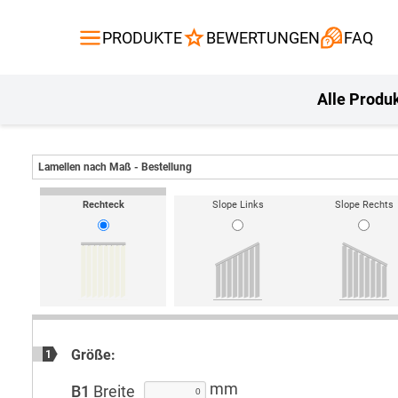
Gardinen
Flächenvor
PRODUKTE
BEWERTUNGEN
FAQ
Gardinenstange
Balkontuch
Fliegengitte
Kissen
Alle Produ
Lamellen nach Maß - Bestellung
Rechteck
Slope Links
Slope Rechts
Größe:
1
mm
B1
Breite