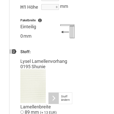
mm
H1
Höhe
Paketbreite
Einteilig
0 mm
Stoff:
2
Lysel Lamellenvorhang
0195 Shunie
Stoff
ändern
Lamellenbreite
89 mm
(+ 13 EUR)