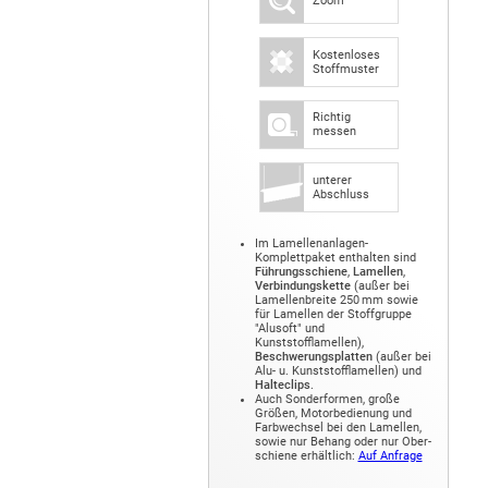
Zoom
Kostenloses
Stoffmuster
Richtig
messen
unterer
Abschluss
Im Lamellenanlagen-
Komplettpaket enthalten sind
Führungs­schiene
,
Lamellen
,
Verbindungs­kette
(außer bei
Lamellenbreite 250 mm sowie
für Lamellen der Stoffgruppe
"Alusoft" und
Kunststofflamellen),
Beschwerungs­platten
(außer bei
Alu- u. Kunststofflamellen) und
Halte­clips
.
Auch Sonder­formen, große
Größen, Motor­bedienung und
Farb­wechsel bei den Lamellen,
sowie nur Behang oder nur Ober­
schiene erhältlich:
Auf Anfrage