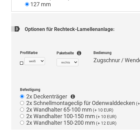
127 mm
Optionen für
Rechteck-Lamellenanlage
:
3
Profilfarbe
Bedienung
Paketseite
Zugschnur / Wend
Befestigung
2x
Deckenträger
2x
Schnellmontageclip für Odenwalddecken
(+
2x
Wandhalter 65-100 mm
(+ 10 EUR)
2x
Wandhalter 100-150 mm
(+ 10 EUR)
2x
Wandhalter 150-200 mm
(+ 12 EUR)