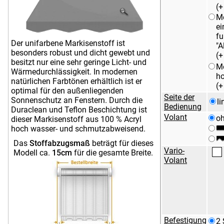
(
M
Markise Irisun Uniti
Markise Irisun Rigati
ei
G421
G359
fu
Der unifarbene Markisenstoff ist
"A
besonders robust und dicht gewebt und
(
besitzt nur eine sehr geringe Licht- und
Markise Irisun Uniti
Markise Irisun Uniti
Mo
Wärmedurchlässigkeit. In modernen
G354
R572
h
natürlichen Farbtönen erhältlich ist er
(
optimal für den außenliegenden
Seite der
Sonnenschutz an Fenstern. Durch die
li
Markise Irisun Uniti
Markise Irisun
Bedienung
Duraclean und Teflon Beschichtung ist
R560
Fantasie Grigi R539
Volant
o
dieser Markisenstoff aus 100 % Acryl
hoch wasser- und schmutzabweisend.
Das
Stoffabzugsmaß
beträgt für dieses
Markise Irisun
Markise Irisun
Vario-
Modell ca.
15cm
für die gesamte Breite.
Fantasie Gialli R534
Fantasie Verdi G270
Volant
Markise Irisun
Markise Maggese
Fantasie Marroni
G268
G269
Befestigung
2