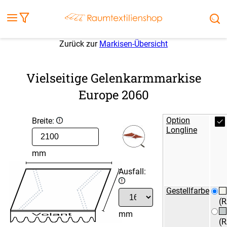
Fensterbilder
Kissen
Balkontuch
Rollladen
Tischdecke
Markisenstoff
Markise
Außenrollo
Stoffe
Sonnensegel
FENSTER & TÜREN
RÄUME
TERRASSE, GARTEN & CO.
Zurück zur
Markisen-Übersicht
Vielseitige Gelenkarmmarkise
Europe 2060
Option
Breite:
Longline
mm
Ausfall:
Gestellfarbe
(R
mm
(R