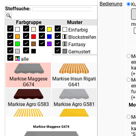
Bedienung
Ku
Stoffsuche:
Farbgruppe
Muster
m
Einfarbig
Blockstreifen
Fantasy
Gemustert
M
alle
ei
ka
(
Markise Maggese
Markise Irisun Rigati
M
G674
G641
ei
fu
(
Markise Agro G583
Markise Agro G581
Mot
M
ei
Markise Irisun Rigati
Markise Irisun Uniti
Markise Maggese G674
ka
G015
G013
"S