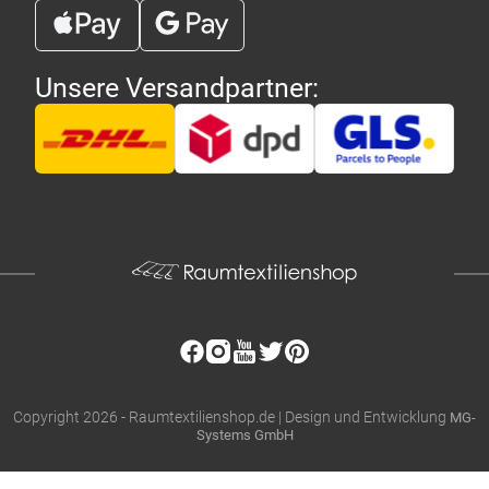
Markise Maggese
Markise Irisun
G691
Fantasie Verdi G686
Unsere Versandpartner:
Markise Maggese
Markise Irisun Rigati
G674
G641
Markise Irisun Uniti
Markise Irisun Uniti
G050
G042
Markise Irisun Uniti
Markise Irisun Uniti
G041
G018
Markise Irisun Rigati
Markise Irisun Uniti
G015
G013
Copyright 2026 - Raumtextilienshop.de | Design und Entwicklung
MG-
Systems GmbH
Markise Irisun Uniti
Markise Irisun Rigati