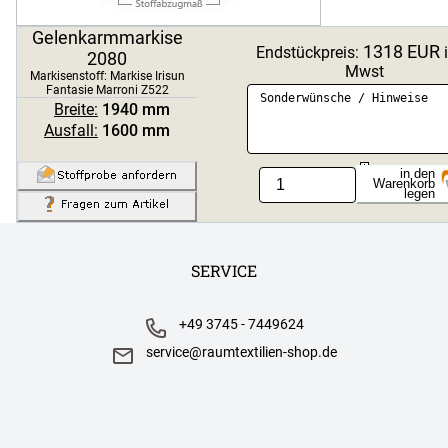
Gelenkarmmarkise
1318
EUR
Endstückpreis:
i
Markise Irisun
2080
Markise Irisun
Mwst
Fantasie Marroni
Markisenstoff:
Markise Irisun
Fantasie Blu R498
Fantasie Marroni Z522
R264
Breite:
1940
mm
Ausfall:
1600
mm
Markise Irisun
Markise Irisun
in den
Fantasie Rossi R259
Fantasie Gialli R255
Stück
Warenkorb
legen
Markise Irisun
Markise Irisun
Fantasie Marroni
Fantasie Verdi G270
SERVICE
R254
+49 3745 - 7449624
Markise Irisun
Markise Maggese
service@raumtextilien-shop.de
Fantasie Marroni
G268
G269
Markise Maggese
Markise Irisun Uniti