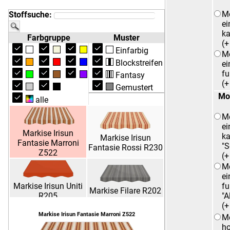
M
Stoffsuche:
ei
ka
Farbgruppe
Muster
(
Einfarbig
M
Blockstreifen
ei
fu
Fantasy
(
Gemustert
Mo
alle
M
ei
Markise Irisun
ka
Markise Irisun
Fantasie Marroni
"S
Fantasie Rossi R230
Z522
(
M
ei
Markise Irisun Uniti
fu
Markise Filare R202
R205
"A
(
Markise Irisun Fantasie Marroni Z522
Mo
h
Markise Irisun Uniti