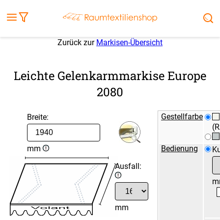
Fensterbilder
Kissen
Balkontuch
Rollladen
Tischdecke
Markisenstoff
Markise
Außenrollo
Stoffe
Sonnensegel
FENSTER & TÜREN
RÄUME
TERRASSE, GARTEN & CO.
Zurück zur
Markisen-Übersicht
Leichte Gelenkarmmarkise Europe
2080
Gestellfarbe
Breite:
(R
Bedienung
mm
Ku
Ausfall:
m
mm