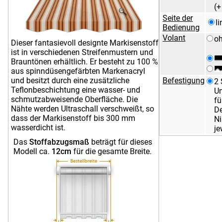
Markise Filare R200
(
R853
Seite der
l
Bedienung
Volant
o
Markise Irisun Uniti
Markise Irisun Uniti
Dieser fantasievoll designte Markisenstoff
R572
R560
ist in verschiedenen Streifenmustern und
Brauntönen erhältlich. Er besteht zu 100 %
aus spinndüsengefärbten Markenacryl
und besitzt durch eine zusätzliche
Befestigung
2 
Markise Irisun Uniti
Markise Irisun Uniti
Teflonbeschichtung eine wasser- und
Un
G327
G297
schmutzabweisende Oberfläche. Die
fü
Nähte werden Ultraschall verschweißt, so
De
dass der Markisenstoff bis 300 mm
N
Markise Irisun Rigati
Markise Irisun Uniti
wasserdicht ist.
je
G248
G246
Das
Stoffabzugsmaß
beträgt für dieses
Modell ca.
12cm
für die gesamte Breite.
Markise Irisun Rigati
Markise Irisun Uniti
G212
G211
Markise Irisun
Markise Irisun
Fantasie Grigi R539
Fantasie Gialli R534