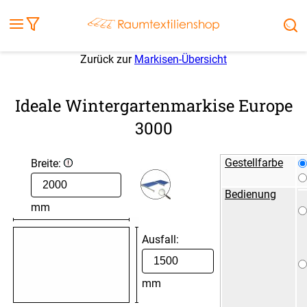
Fensterbilder
Kissen
Balkontuch
Rollladen
Tischdecke
Markisenstoff
Markise
Außenrollo
Stoffe
Sonnensegel
FENSTER & TÜREN
RÄUME
TERRASSE, GARTEN & CO.
Zurück zur
Markisen-Übersicht
Ideale Wintergartenmarkise Europe
3000
Gestellfarbe
Breite:
Bedienung
mm
Ausfall:
mm