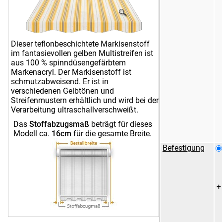
Markise Irisun Uniti
Markise Filare R200
R853
Markise Irisun Uniti
Markise Irisun Uniti
Dieser teflonbeschichtete Markisenstoff
R572
R560
im fantasievollen gelben Multistreifen ist
aus 100 % spinndüsengefärbtem
Markenacryl. Der Markisenstoff ist
schmutzabweisend. Er ist in
Markise Irisun Uniti
Markise Irisun Uniti
verschiedenen Gelbtönen und
G327
G297
Streifenmustern erhältlich und wird bei der
Verarbeitung ultraschallverschweißt.
Das
Stoffabzugsmaß
beträgt für dieses
Markise Irisun Rigati
Markise Irisun Uniti
Modell ca.
16cm
für die gesamte Breite.
G248
G246
Befestigung
Markise Irisun Rigati
Markise Irisun Uniti
G212
G211
+
Markise Irisun
Markise Irisun
Fantasie Grigi R539
Fantasie Gialli R534