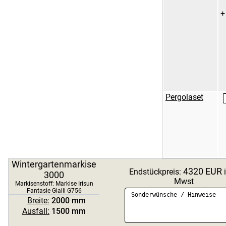
+
Markise Irisun
Markise Irisun
Fantasie Marroni
Fantasie Blu R498
R264
Markise Irisun
Markise Irisun
Fantasie Rossi R259
Fantasie Gialli R255
Pergolaset
Markise Irisun
Markise Irisun
Fantasie Marroni
Fantasie Verdi G270
R254
Wintergartenmarkise
4320
EUR
Endstückpreis:
i
3000
Markise Irisun
Markise Maggese
Mwst
Fantasie Marroni
Markisenstoff:
Markise Irisun
G268
Fantasie Gialli G756
G269
Breite:
2000
mm
Ausfall:
1500
mm