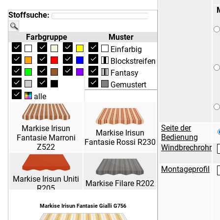
Stoffsuche:
Farbgruppe
Muster
Einfarbig
Blockstreifen
Fantasy
Gemustert
alle
Seite der
Markise Irisun
Markise Irisun
Bedienung
Fantasie Marroni
Fantasie Rossi R230
Z522
Windbrechrohr
Montageprofil
Markise Irisun Uniti
Markise Filare R202
R205
Markise Irisun Fantasie Gialli G756