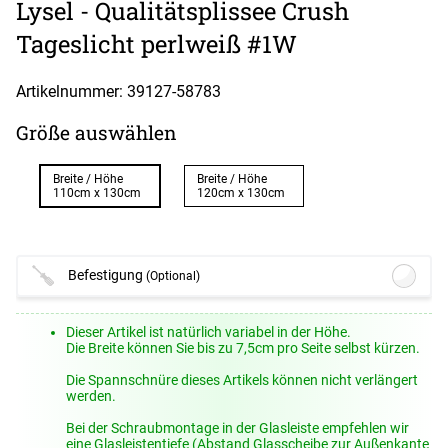
Lysel - Qualitätsplissee Crush
Tageslicht perlweiß #1W
Artikelnummer: 39127-
58783
Größe auswählen
Breite / Höhe
Breite / Höhe
110cm x 130cm
120cm x 130cm
Befestigung
(Optional)
Lysel Outlet - Klemmträger #1W
(+6,95
Dieser Artikel ist natürlich variabel in der Höhe.
EUR)
Die Breite können Sie bis zu 7,5cm pro Seite selbst kürzen.
Details
Die Spannschnüre dieses Artikels können nicht verlängert
Lysel - Spannschuhe als Ersatzteile
werden.
#1W
(+5,95 EUR)
Bei der Schraubmontage in der Glasleiste empfehlen wir
Details
eine Glasleistentiefe (Abstand Glasscheibe zur Außenkante