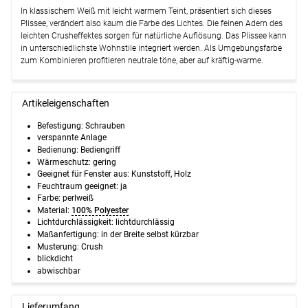
In klassischem Weiß mit leicht warmem Teint, präsentiert sich dieses
Plissee, verändert also kaum die Farbe des Lichtes. Die feinen Adern des
leichten Crusheffektes sorgen für natürliche Auflösung. Das Plissee kann
in unterschiedlichste Wohnstile integriert werden. Als Umgebungsfarbe
zum Kombinieren profitieren neutrale töne, aber auf kräftig-warme.
Artikeleigenschaften
Befestigung: Schrauben
verspannte Anlage
Bedienung: Bediengriff
Wärmeschutz: gering
Geeignet für Fenster aus: Kunststoff, Holz
Feuchtraum geeignet: ja
Farbe: perlweiß
Material:
100% Polyester
Lichtdurchlässigkeit: lichtdurchlässig
Maßanfertigung: in der Breite selbst kürzbar
Musterung: Crush
blickdicht
abwischbar
Lieferumfang