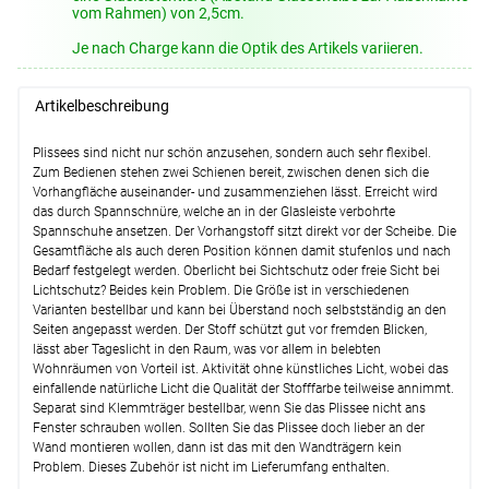
vom Rahmen) von 2,5cm.
Lysel Outlet - Wandträger #1W
(+8,45
EUR)
Je nach Charge kann die Optik des Artikels variieren.
Details
Artikelbeschreibung
Weiter
Plissees sind nicht nur schön anzusehen, sondern auch sehr flexibel.
Zum Bedienen stehen zwei Schienen bereit, zwischen denen sich die
Vorhangfläche auseinander- und zusammenziehen lässt. Erreicht wird
das durch Spannschnüre, welche an in der Glasleiste verbohrte
Spannschuhe ansetzen. Der Vorhangstoff sitzt direkt vor der Scheibe. Die
Gesamtfläche als auch deren Position können damit stufenlos und nach
Bedarf festgelegt werden. Oberlicht bei Sichtschutz oder freie Sicht bei
Lichtschutz? Beides kein Problem. Die Größe ist in verschiedenen
Varianten bestellbar und kann bei Überstand noch selbstständig an den
Seiten angepasst werden. Der Stoff schützt gut vor fremden Blicken,
lässt aber Tageslicht in den Raum, was vor allem in belebten
Wohnräumen von Vorteil ist. Aktivität ohne künstliches Licht, wobei das
einfallende natürliche Licht die Qualität der Stofffarbe teilweise annimmt.
Separat sind Klemmträger bestellbar, wenn Sie das Plissee nicht ans
Fenster schrauben wollen. Sollten Sie das Plissee doch lieber an der
Wand montieren wollen, dann ist das mit den Wandträgern kein
Problem. Dieses Zubehör ist nicht im Lieferumfang enthalten.