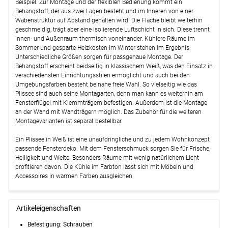
Beispiel. Zur Montage und der flexiblen Bedienung kommt ein
Behangstoff, der aus zwei Lagen besteht und im Inneren von einer
Wabenstruktur auf Abstand gehalten wird. Die Fläche bleibt weiterhin
geschmeidig, trägt aber eine isolierende Luftschicht in sich. Diese trennt
Innen- und Außenraum thermisch voneinander. Kühlere Räume im
Sommer und gesparte Heizkosten im Winter stehen im Ergebnis.
Unterschiedliche Größen sorgen für passgenaue Montage. Der
Behangstoff erscheint beidseitig in klassischem Weiß, was den Einsatz in
verschiedensten Einrichtungsstilen ermöglicht und auch bei den
Umgebungsfarben besteht beinahe freie Wahl. So vielseitig wie das
Plissee sind auch seine Montagarten, denn man kann es weiterhin am
Fensterflügel mit Klemmträgern befestigen. Außerdem ist die Montage
an der Wand mit Wandträgern möglich. Das Zubehör für die weiteren
Montagevarianten ist separat bestellbar.
Ein Plissee in Weiß ist eine unaufdringliche und zu jedem Wohnkonzept
passende Fensterdeko. Mit dem Fensterschmuck sorgen Sie für Frische,
Helligkeit und Weite. Besonders Räume mit wenig natürlichem Licht
profitieren davon. Die Kühle im Farbton lässt sich mit Möbeln und
Accessoires in warmen Farben ausgleichen.
Artikeleigenschaften
Befestigung: Schrauben