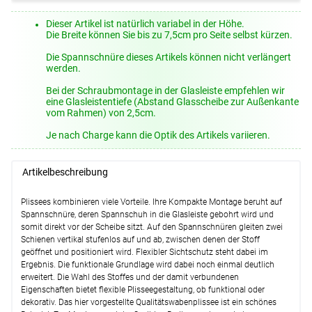
Lysel Outlet - Wandträger #1W
(+8,45
Dieser Artikel ist natürlich variabel in der Höhe.
EUR)
Die Breite können Sie bis zu 7,5cm pro Seite selbst kürzen.
Details
Die Spannschnüre dieses Artikels können nicht verlängert
Lysel Outlet - Klemmträger #1W
(+6,95
werden.
EUR)
Bei der Schraubmontage in der Glasleiste empfehlen wir
Details
eine Glasleistentiefe (Abstand Glasscheibe zur Außenkante
vom Rahmen) von 2,5cm.
Lysel - Spannschuhe als Ersatzteile
#1W
(+5,95 EUR)
Je nach Charge kann die Optik des Artikels variieren.
Details
Artikelbeschreibung
Weiter
Plissees kombinieren viele Vorteile. Ihre Kompakte Montage beruht auf
Spannschnüre, deren Spannschuh in die Glasleiste gebohrt wird und
somit direkt vor der Scheibe sitzt. Auf den Spannschnüren gleiten zwei
Schienen vertikal stufenlos auf und ab, zwischen denen der Stoff
geöffnet und positioniert wird. Flexibler Sichtschutz steht dabei im
Ergebnis. Die funktionale Grundlage wird dabei noch einmal deutlich
erweitert. Die Wahl des Stoffes und der damit verbundenen
Eigenschaften bietet flexible Plisseegestaltung, ob funktional oder
dekorativ. Das hier vorgestellte Qualitätswabenplissee ist ein schönes