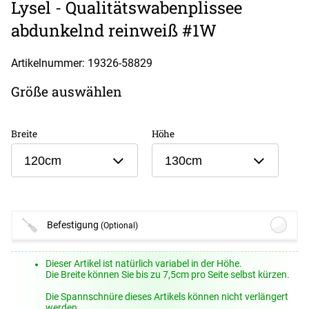
Lysel - Qualitätswabenplissee
abdunkelnd reinweiß #1W
Artikelnummer: 19326-
58829
Größe auswählen
Breite
Höhe
120cm
130cm
Befestigung
(Optional)
Lysel Outlet - Wandträger #1W
(+8,45
Dieser Artikel ist natürlich variabel in der Höhe.
EUR)
Die Breite können Sie bis zu 7,5cm pro Seite selbst kürzen.
Details
Die Spannschnüre dieses Artikels können nicht verlängert
Lysel Outlet - Klemmträger #1W
(+6,95
werden.