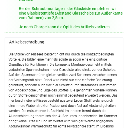
EUR)
Bei der Schraubmontage in der Glasleiste empfehlen wir
Details
eine Glasleistentiefe (Abstand Glasscheibe zur Außenkante
vom Rahmen) von 2,5cm.
Lysel - Spannschuhe als Ersatzteile
#1W
(+5,95 EUR)
Je nach Charge kann die Optik des Artikels variieren.
Details
Artikelbeschreibung
Weiter
Die Stärke von Plissees besteht nicht nur durch die konzeptbedingten
Vorteile. Sie bilden eine mehr als solide, ja sogar eine einzigartige
Grundlage für Funktionen. Die kompakte Montage geschieht mittels
verbohrten Spannschuhen in der Glasleiste, also direkt vor der Scheibe.
Auf den Spannschnüren gleiten vertikal zwei Schienen, zwischen denen
der Vorhangstoff sitzt. Dabei wird nicht nur eine einfache Bedienung
garantiert, sondern auch flexibler Schutz durch stufenloses Bestimmen
von Abdeckfläche und Lage des Stoffes. Die genannten Vorteile können
durch Stoffeigenschaften noch einmal bedeutend erweitert werden. Das
hier beschriebene Plissee besteht aus zwei Lagen Stoff, welche durch
eine innere Wabenstruktur flexibel und doch fest auf Abstand gehalten
werden. Die entstehende Luftschicht im Inneren trennt durch die
Alubeschichtung thermisch den Außen- vom Innenbereich. Im Sommer
dringt keine Hitze ein und im Winter wird weniger Wärme angegeben.
Abdunkelnder Wärmeschutz für echte Privatsphäre steht im Ergebnis.