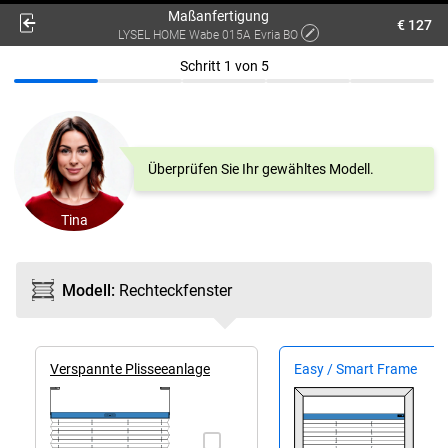
Maßanfertigung
€ 127
LYSEL HOME Wabe 015A Evria BO
Schritt
1
von
5
Überprüfen Sie Ihr gewähltes Modell.
Tina
Modell
:
Rechteck­fenster
Ver­spannte Plissee­anlage
Easy / Smart Frame