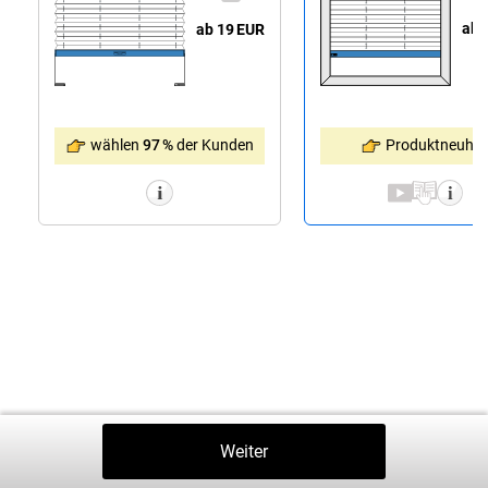
ab 
ab 19
EUR
Produktneuhei
wählen
97 %
der Kunden
Zurück
Weiter
In Den Warenkorb