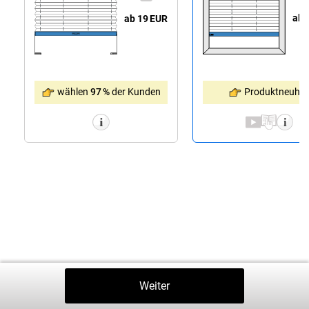
ab 
ab 19
EUR
Produktneuhei
wählen
97 %
der Kunden
Zurück
Weiter
In Den Warenkorb