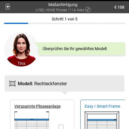
Maßanfertigung
€ 108
LYSEL HOME Plissee 111A Nero
Schritt
1
von
5
Überprüfen Sie Ihr gewähltes Modell.
Tina
Modell
:
Rechteck­fenster
Ver­spannte Plissee­anlage
Easy / Smart Frame