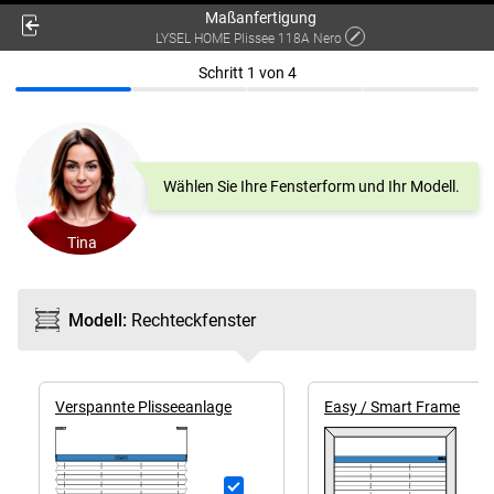
Maßanfertigung
LYSEL HOME Plissee 118A Nero
Schritt
1
von
4
Wählen Sie Ihre Fensterform und Ihr Modell.
Tina
Modell
:
Rechteck­fenster
Ver­spannte Plissee­anlage
Easy / Smart Frame