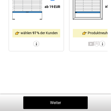
ab 
ab 19
EUR
Produktneuhei
wählen
97 %
der Kunden
Zurück
Weiter
In Den Warenkorb