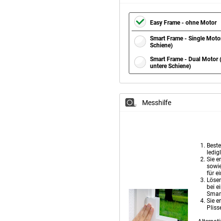
Easy Frame - ohne Motor
Smart Frame - Single Moto
Schiene)
Smart Frame - Dual Motor 
untere Schiene)
Messhilfe
Beste
ledigl
Sie e
sowie
für e
Lösen
bei e
Smart
Sie e
Pliss