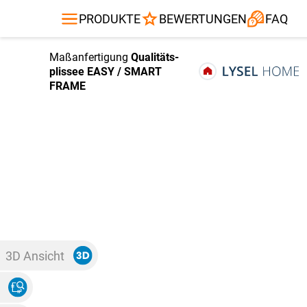
Gardinenstange
Balkontuch
Fliegengitte
Kissen
Sonnensegel
Alle Produ
PRODUKTE
BEWERTUNGEN
FAQ
Maßanfertigung
Qualitäts­
plissee EASY / SMART
FRAME
3D Ansicht
Stoff Ansicht