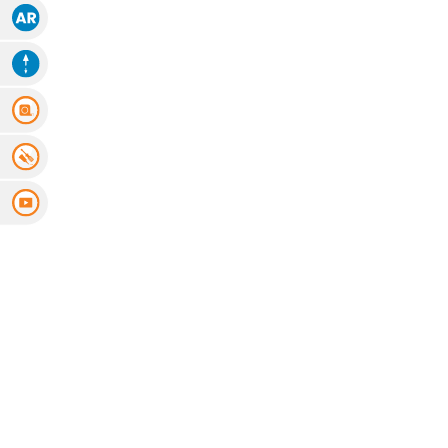
Augmented Reality
Animation
Messanleitung
Montageanleitung
Videoanleitung