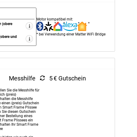
Motor kompatibel mit:
*
*
*
*
r (obere
* bei Verwendung einer Matter WiFi Bridge
(obere und
Messhilfe
5
€
Gutschein
llen Sie die Messhilfe für
ich {preis}
rhalten die Messhilfe
 einen {preis} Gutschein
in Smart Frame Plissee
 Sie diesen Gutschein
iner Bestellung eines
 Frame Plissees ein
rhalten Ihr Smart Frame
ee