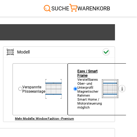
Sonnensegel
Außenrollo
RTEN & CO.
SUCHE
WARENKORB
Modell
Easy / Smart
Frame
Verstell­bares
Ober- und
Verspannte
Unter­profil
Plisseeanlage
Magnetischer
Rahmen
Smart Home /
Motorsteuerung
möglich
Mehr Modelle: Window Fashion - Premium