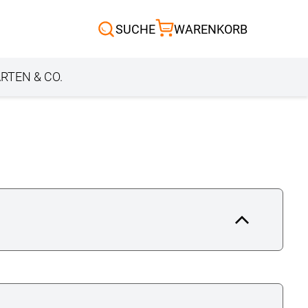
Scheibengardinen
SUCHE
WARENKORB
Sonnensegel
Außenrollo
RTEN & CO.