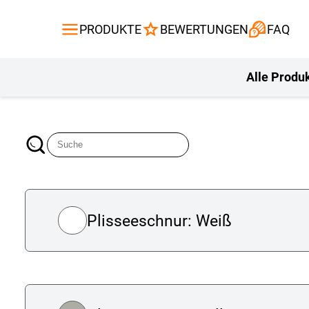
Gardinen
Flächenvor
PRODUKTE
BEWERTUNGEN
FAQ
Gardinenstange
Balkontuch
Fliegengitte
Kissen
Alle Produ
Plisseeschnur: Weiß