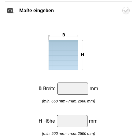
Maße eingeben
Weiter
B
H
Classic
Smart
Classic
Motor
B
Breite
mm
(min. 650 mm - max. 2000 mm)
H
Höhe
mm
(min. 500 mm - max. 2500 mm)
Professional