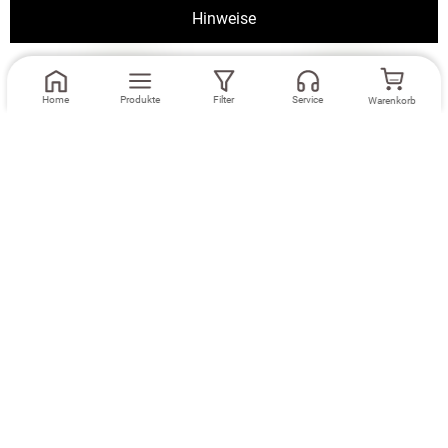
Hinweise
Home
Produkte
Filter
Service
Warenkorb
Maße eingeben
Maße eingeben
Dekoschal Lysel
Ösenschal Lysel
#2T Arcella in
#2T Arcella in
weiß
weiß
Zubehör