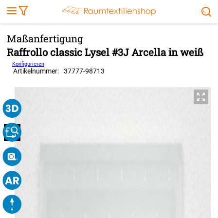
Markise
Außenrollo
Stoffe
Sonnensegel
FENSTER & TÜREN
RÄUME
TERRASSE, GARTEN & CO.
Raffrollo classic Lysel #3J Arcella in weiß
Konfigurieren
Artikelnummer:
37777
-
98713