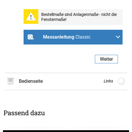
Bestellmaße sind Anlagenmaße - nicht die
Fenstermaße!
Weiter
Messanleitung
Classic
Zum Schrauben an der
Zum Schrauben an der
Zum Schrauben in der
Wand
Decke
Fensternische
Weiter
Bedienseite
Links
Links
Rechts
Passend dazu
Weiter