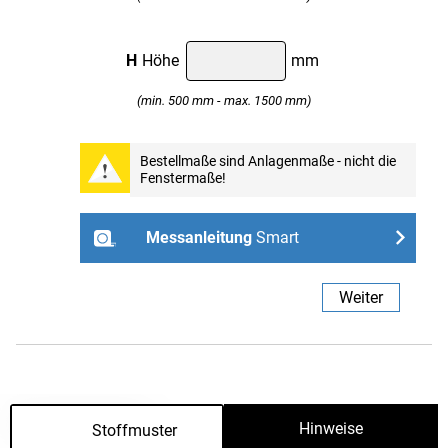
H
Höhe
mm
(min. 500 mm - max. 1500 mm)
Professional
Bestellmaße sind Anlagenmaße - nicht die
Fenstermaße!
Weiter
Messanleitung
Smart
- ohne Bohren mit Spannhaltern
Weiter
Links
Rechts
Passend dazu
Hinweise
Stoffmuster
Weiter