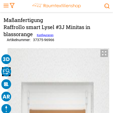
Markise
Außenrollo
Stoffe
Sonnensegel
FENSTER & TÜREN
RÄUME
TERRASSE, GARTEN & CO.
Raffrollo smart Lysel #3J Minitas in
blassorange
Konfigurieren
Artikelnummer:
37375
-
96966