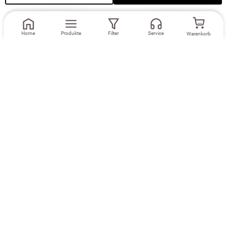
Home
Produkte
Filter
Service
Warenkorb
Maße eingeben
Maße eingeben
Dekoschal Lysel
Ösenschal Lysel
#2T Minitas in
#2T Minitas in
blassorange
blassorange