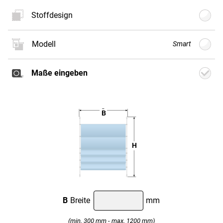
Stoffdesign
Modell
Smart
Neues
Stoffdesign
Maße eingeben
Gratis
Stoffmuster
bestellen
Es können Farbabweichungen zwischen
B
Bildschirmdarstellung und Produkt auftreten. Bitte
nehmen Sie Kontakt mit uns auf. Wir senden
H
Ihnen gerne ein Muster zur Ansicht.
Classic
Smart
Classic
Motor
Weiter
B
Breite
mm
(min. 300 mm - max. 1200 mm)