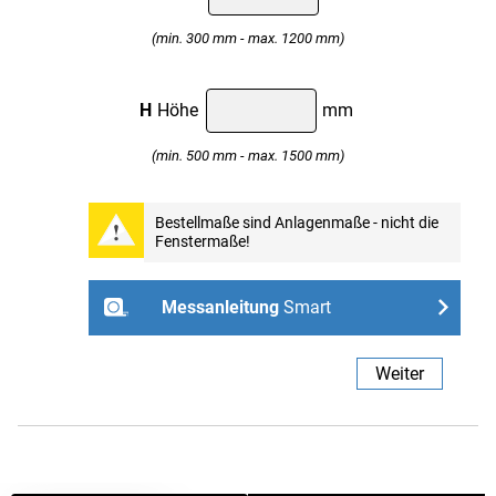
(min. 300 mm - max. 1200 mm)
H
Höhe
mm
(min. 500 mm - max. 1500 mm)
Professional
Bestellmaße sind Anlagenmaße - nicht die
Fenstermaße!
Weiter
Messanleitung
Smart
- ohne Bohren mit Spannhaltern
Weiter
Links
Rechts