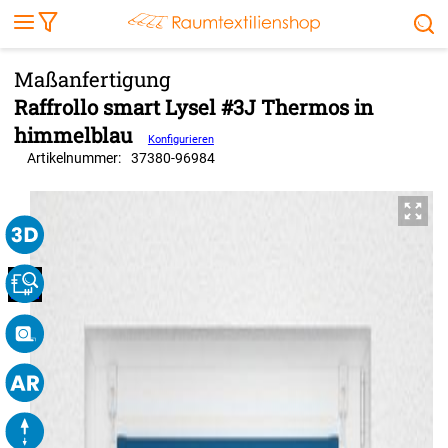
Markise
Außenrollo
Stoffe
Sonnensegel
FENSTER & TÜREN
RÄUME
TERRASSE, GARTEN & CO.
Raffrollo smart Lysel #3J Thermos in
himmelblau
Konfigurieren
Artikelnummer:
37380
-
96984