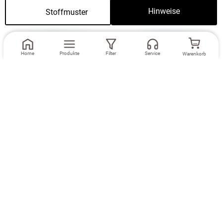
Passend dazu
Hinweise
Stoffmuster
Weiter
Home
Produkte
Filter
Service
Warenkorb
Maße eingeben
Maße eingeben
Dekoschal Lysel
Ösenschal Lysel
#2T Thermos in
#2T Thermos in
himmelblau
himmelblau