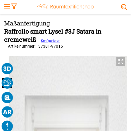
Markise
Außenrollo
Stoffe
Sonnensegel
FENSTER & TÜREN
RÄUME
TERRASSE, GARTEN & CO.
Raffrollo smart Lysel #3J Satara in
cremeweiß
Konfigurieren
Artikelnummer:
37381
-
97015