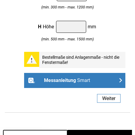
(min. 300 mm - max. 1200 mm)
H
Höhe
mm
(min. 500 mm - max. 1500 mm)
Professional
Bestellmaße sind Anlagenmaße - nicht die
Fenstermaße!
Weiter
Messanleitung
Smart
- ohne Bohren mit Spannhaltern
Weiter
Links
Rechts