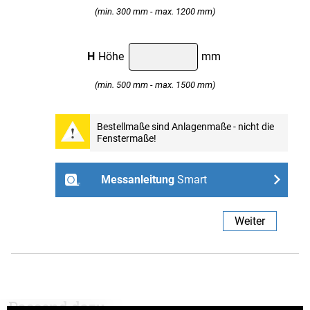
(min. 300 mm - max. 1200 mm)
H
Höhe
mm
(min. 500 mm - max. 1500 mm)
Professional
Bestellmaße sind Anlagenmaße - nicht die
Fenstermaße!
Weiter
Messanleitung
Smart
- ohne Bohren mit Spannhaltern
Weiter
Links
Rechts
Passend dazu