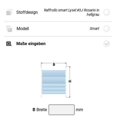
Raffrollo smart Lysel #3J Rosario in
Stoffdesign
hellgrau
Modell
Smart
Neues
Stoffdesign
Maße eingeben
Weiter
B
H
Classic
Smart
Classic
Motor
B
Breite
mm