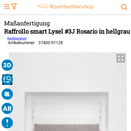
Markise
Außenrollo
Stoffe
Sonnensegel
FENSTER & TÜREN
RÄUME
TERRASSE, GARTEN & CO.
Raffrollo smart Lysel #3J Rosario in hellgrau
Konfigurieren
Artikelnummer:
37400
-
97128