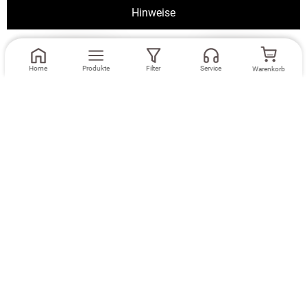
Hinweise
Weiter
Home
Produkte
Filter
Service
Warenkorb
Maße eingeben
Maße eingeben
Dekoschal Lysel
Ösenschal Lysel
#2T Rosario in
#2T Rosario in
hellgrau
hellgrau