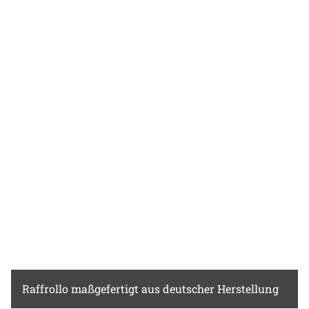
Schwarz weiterhin auf einen monochromen
Look setzen oder mit Pastellnuancen sowie
frischen Grüntönen das Ambiente auflockern
und wohnlicher gestalten. Intensive Farben
und auffällige Muster kommen neben dem
warmen, hellen Grauton noch besser zur
Geltung.
Raffrollo
maßgefertigt aus deutscher Herstellung