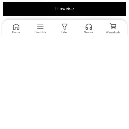
Passend dazu
Hinweise
Weiter
Home
Produkte
Filter
Service
Warenkorb
Maße eingeben
Maße eingeben
Dekoschal Lysel
Ösenschal Lysel
#2T Masiaca in
#2T Masiaca in
taubenblau
taubenblau