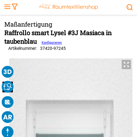
Markise
Außenrollo
Stoffe
Sonnensegel
FENSTER & TÜREN
RÄUME
TERRASSE, GARTEN & CO.
Raffrollo smart Lysel #3J Masiaca in
taubenblau
Konfigurieren
Artikelnummer:
37420
-
97245