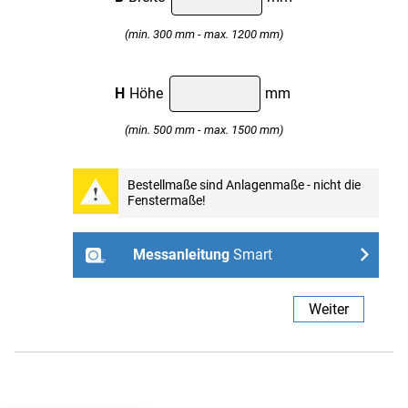
(min. 300 mm - max. 1200 mm)
H
Höhe
mm
(min. 500 mm - max. 1500 mm)
Professional
Bestellmaße sind Anlagenmaße - nicht die
Fenstermaße!
Weiter
Messanleitung
Smart
- ohne Bohren mit Spannhaltern
Weiter
Links
Rechts