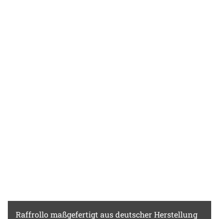
sanftem Weiß. Naturmaterialien, Grautöne
und Akzente in dunklem Gelb lockern das
Ambiente weiterhin auf.
Raffrollo
maßgefertigt aus deutscher Herstellung