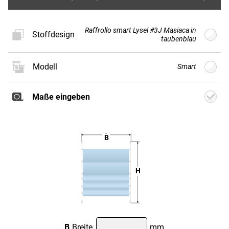
Raffrollo smart Lysel #3J Masiaca in
Stoffdesign
taubenblau
Modell
Smart
Neues
Stoffdesign
Maße eingeben
Weiter
B
H
Classic
Smart
Classic
Motor
B
Breite
mm