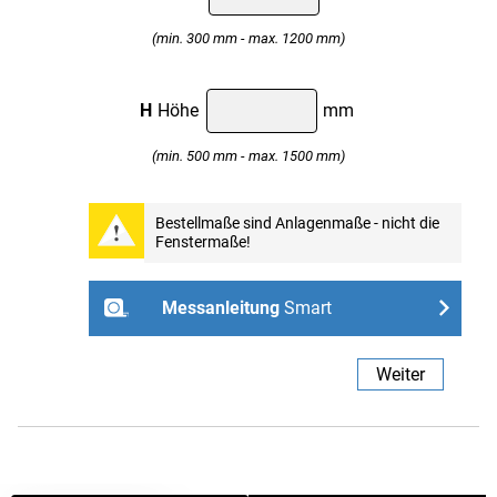
(min. 300 mm - max. 1200 mm)
H
Höhe
mm
(min. 500 mm - max. 1500 mm)
Professional
Bestellmaße sind Anlagenmaße - nicht die
Fenstermaße!
Weiter
Messanleitung
Smart
- ohne Bohren mit Spannhaltern
Weiter
Links
Rechts