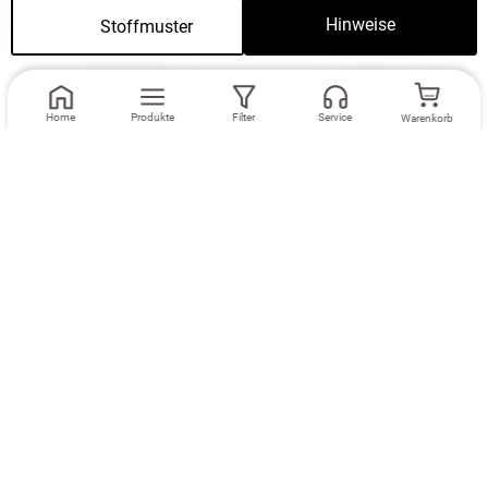
Passend dazu
Hinweise
Stoffmuster
Weiter
Home
Produkte
Filter
Service
Warenkorb
Maße eingeben
Maße eingeben
Ösenschal Lysel
Schlaufenschal
#2T Valarna in
Lysel #2T
braungrau
Valarna in
braungrau