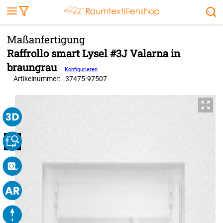
Markise
Außenrollo
Stoffe
Sonnensegel
FENSTER & TÜREN
RÄUME
TERRASSE, GARTEN & CO.
Raffrollo smart Lysel #3J Valarna in
braungrau
Konfigurieren
Artikelnummer:
37475
-
97507